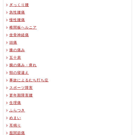
ぎっくり腰
急性腰痛
慢性腰痛
椎間板ヘルニア
坐骨神経痛
頭痛
膝の痛み
五十肩
腕の痛み・痺れ
頸の寝違え
事故によるむち打ち症
スポーツ障害
更年期障害腰
生理痛
ふらつき
めまい
耳鳴り
股関節痛