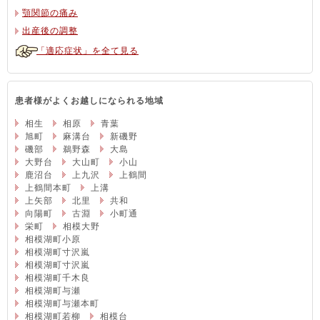
顎関節の痛み
出産後の調整
「適応症状」を全て見る
患者様がよくお越しになられる地域
相生
相原
青葉
旭町
麻溝台
新磯野
磯部
鵜野森
大島
大野台
大山町
小山
鹿沼台
上九沢
上鶴間
上鶴間本町
上溝
上矢部
北里
共和
向陽町
古淵
小町通
栄町
相模大野
相模湖町小原
相模湖町寸沢嵐
相模湖町寸沢嵐
相模湖町千木良
相模湖町与瀬
相模湖町与瀬本町
相模湖町若柳
相模台