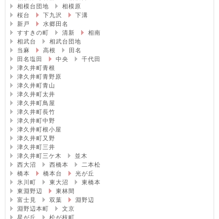
相模台団地
相模原
桜台
下九沢
下溝
新戸
水郷田名
すすきの町
清新
相南
相武台
相武台団地
当麻
高根
田名
田名塩田
中央
千代田
津久井町青根
津久井町青野原
津久井町青山
津久井町太井
津久井町鳥屋
津久井町長竹
津久井町中野
津久井町根小屋
津久井町又野
津久井町三井
津久井町三ケ木
並木
西大沼
西橋本
二本松
橋本
橋本台
光が丘
氷川町
東大沼
東橋本
東淵野辺
東林間
富士見
双葉
淵野辺
淵野辺本町
文京
星が丘
松が枝町