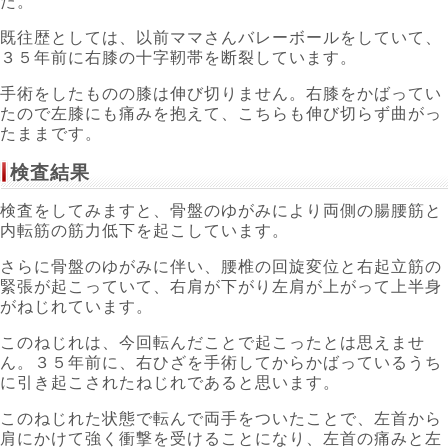
た。
既往歴としては、以前ママさんバレーボールをしていて、
３５年前に右膝の十字靭帯を断裂しています。
手術をしたものの膝は伸び切りません。右膝をかばってい
たので左膝にも痛みを抱えて、こちらも伸び切らず曲がっ
たままです。
検査結果
検査をしてみますと、骨盤のゆがみにより両側の腸腰筋と
内転筋の筋力低下を起こしています。
さらに骨盤のゆがみに伴い、腰椎の回旋変位と右起立筋の
緊張が起こっていて、右肩が下がり左肩が上がって上半身
がねじれています。
このねじれは、今回転んだことで起こったとは思えませ
ん。３５年前に、右ひざを手術してからかばっているうち
に引き起こされたねじれであると思います。
このねじれた状態で転んで両手をついたことで、左首から
肩にかけて強く衝撃を受けることになり、左首の痛みと左