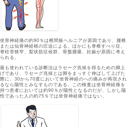
坐骨神経痛の約90％は椎間板ヘルニアが原因であり、腰椎
または仙骨神経根の圧迫による。ほかにも脊椎すべり症、
脊柱管狭窄、梨状筋症候群、骨盤腫瘍、妊娠が原因に考え
られる。
最も使われている診断法はラセーグ兆候を得るための脚上
げであり、ラセーグ兆候とは脚をまっすぐ伸ばして上げた
際に、30から70度において坐骨神経のへの痛みが再現され
るなら陽性とみなすものである。この検査は坐骨神経痛を
持つ患者においては約90％が陽性となるのだが、しかし陽
性であった人の約75％では坐骨神経痛ではない。