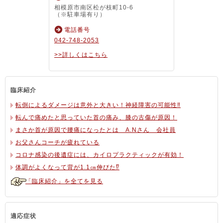
相模原市南区松が枝町10-6
（※駐車場有り）
電話番号
042-748-2053
>>詳しくはこちら
臨床紹介
転倒によるダメージは意外と大きい！神経障害の可能性‼
転んで痛めたと思っていた首の痛み、膝の古傷が原因！
まさか首が原因で腰痛になったとは A.Nさん 会社員
お父さんコーチが疲れている
コロナ感染の後遺症には、カイロプラクティックが有効！
体調がよくなって背が1.1㎝伸びた⁉
「臨床紹介」を全てを見る
適応症状