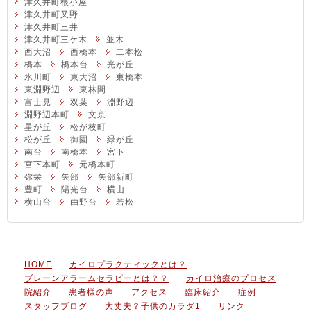
津久井町根小屋
津久井町又野
津久井町三井
津久井町三ケ木
並木
西大沼
西橋本
二本松
橋本
橋本台
光が丘
氷川町
東大沼
東橋本
東淵野辺
東林間
富士見
双葉
淵野辺
淵野辺本町
文京
星が丘
松が枝町
松が丘
御園
緑が丘
南台
南橋本
宮下
宮下本町
元橋本町
弥栄
矢部
矢部新町
豊町
陽光台
横山
横山台
由野台
若松
HOME
カイロプラクティックとは？
ブレーンアラームセラピーとは？？
カイロ治療のプロセス
院紹介
患者様の声
アクセス
臨床紹介
症例
スタッフブログ
大丈夫？子供のカラダ1
リンク