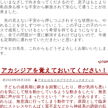
しいまなざしで向き合ってくださるので、息子はもとより
私自身も様々な不安から解放されて安心して通うことが出
来ました。
先の見えない不安から押しつぶされそうな状態から、や
れることを少しずつやっていこう。この子はこの子のペー
スで成長していけるという希望を持てるようになりまし
た。全ての問題が一度に解決するわけではないので、今後
も定期的に通わせていただきたいと思います。
アキヒロ先生、これからもどうぞよろしくお願いいたしま
す。
アカシジアを覚えておいてください！
2019年06月18日
アキヒロカイロプラクティックオフィス
子どもの成長期に瞬きを頻繁にしたり、襟が気持ち悪い
子どものカラダ
のを気にして頸を動かしているような動きをしたり、無意
＃ADHD
,
＃アカシジア
,
＃じっとしていられない
,
＃チック
,
＃
識に声が出てしまったりという「チック」があります。こ
不随意運動
,
＃勝手に手足が動く
,
＃子どもの発達
,
＃発達障害
,
＃薬の副作用
れらは、無意識に行ってしまう動作です。原因として臨床
的にストレスやたんぱく質不足などから神経系の調節の乱