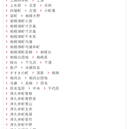
上鶴間本町
上溝
上矢部
北里
共和
向陽町
古淵
小町通
栄町
相模大野
相模湖町小原
相模湖町寸沢嵐
相模湖町寸沢嵐
相模湖町千木良
相模湖町与瀬
相模湖町与瀬本町
相模湖町若柳
相模台
相模台団地
相模原
桜台
下九沢
下溝
新戸
水郷田名
すすきの町
清新
相南
相武台
相武台団地
当麻
高根
田名
田名塩田
中央
千代田
津久井町青根
津久井町青野原
津久井町青山
津久井町太井
津久井町鳥屋
津久井町長竹
津久井町中野