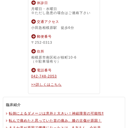
休診日
月曜日・水曜日
※ただし急患の場合はご連絡下さい
交通アクセス
小田急相模原駅 徒歩6分
郵便番号
〒252-0313
住所
相模原市南区松が枝町10-6
（※駐車場有り）
電話番号
042-748-2053
>>詳しくはこちら
臨床紹介
転倒によるダメージは意外と大きい！神経障害の可能性‼
転んで痛めたと思っていた首の痛み、膝の古傷が原因！
まさか首が原因で腰痛になったとは A.Nさん 会社員