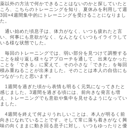
薬以外の方法で何かできることはないのかと探していたと
ころ、こちらのトレーニングを知り、夏休みを利用して週
3回×4週間集中的にトレーニングを受けることになりまし
た。
通い始めた頃息子は、体力がなく、いつも疲れたと言
い、何事にも意欲がなく、なんとなくいつもイライラして
いる様な状態でした。
毎回のトレーニングでは、弱い部分を見つけて調整する
ことを繰り返し様々なアプローチを通して、出来なかった
ことを「できる」に変えて、その小さな「できた」を毎回
積み重ねることが出来ました。そのことは本人の自信にも
つながったと思います。
1週間を過ぎた頃から表情も明るく元気になってきたと
感じました。3週間を過ぎる頃には、前向きな発言も増
え、トレーニングでも意欲や集中を見せるようになってい
ました。
4週間を終えて何よりうれしいことは、本人が明るく前
向きになれていることです。そして常に落ち着きがなく興
味の向くままに動き回る息子に対し、いつもゆったりと優