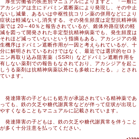
厚生労働省の疾患別マニュアルによりますと、「一般に
アカシジアは主にドパミン遮断薬により発現し、その中止
ないし減量、あるいは中枢性抗コリン薬の併用などにより
症状は軽減ないし消失する。その発生頻度は定型抗精神病
薬では 20～40％と報告されているが、錐体外路症状の軽
減を図って開発された非定型抗精神病薬でも、発生頻度は
それほど減っていないという指摘もある。アカシジアの発
生機序はドパミン遮断作用が一因と考えられているが、十
分に解明されているわけではなく、最近では選択的セロト
ニン再取り込み阻害薬（SSRI）などドパミン遮断作用を
有しない薬剤での報告もなされており、アカシジアを起こ
しうる薬剤は抗精神病薬以外にも多岐にわたる。」とされ
ています。
発達障害の子どもにも処方が承認されている精神薬であ
っても、鉄の欠乏や糖代謝異常などが伴って症状が出現し
やすくなることもマニュアルに記載されています。
発達障害の子どもは、鉄の欠乏や糖代謝異常を伴うこと
が多く十分注意を払ってください。