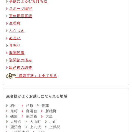
事故によるむち打ち症
スポーツ障害
更年期障害腰
生理痛
ふらつき
めまい
耳鳴り
股関節痛
顎関節の痛み
出産後の調整
「適応症状」を全て見る
患者様がよくお越しになられる地域
相生
相原
青葉
旭町
麻溝台
新磯野
磯部
鵜野森
大島
大野台
大山町
小山
鹿沼台
上九沢
上鶴間