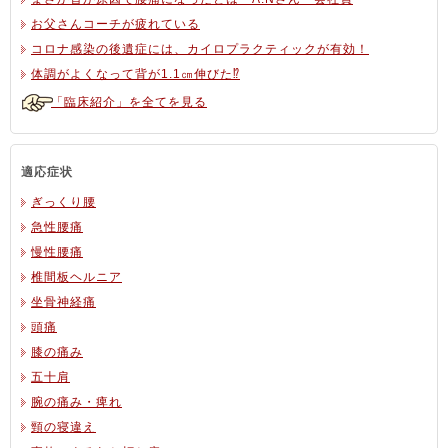
お父さんコーチが疲れている
コロナ感染の後遺症には、カイロプラクティックが有効！
体調がよくなって背が1.1㎝伸びた⁉
「臨床紹介」を全てを見る
適応症状
ぎっくり腰
急性腰痛
慢性腰痛
椎間板ヘルニア
坐骨神経痛
頭痛
膝の痛み
五十肩
腕の痛み・痺れ
頸の寝違え