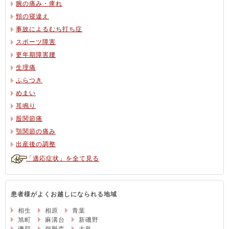
腕の痛み・痺れ
頸の寝違え
事故によるむち打ち症
スポーツ障害
更年期障害腰
生理痛
ふらつき
めまい
耳鳴り
股関節痛
顎関節の痛み
出産後の調整
「適応症状」を全て見る
患者様がよくお越しになられる地域
相生
相原
青葉
旭町
麻溝台
新磯野