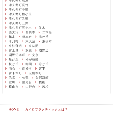
津久井町鳥屋
津久井町長竹
津久井町中野
津久井町根小屋
津久井町又野
津久井町三井
津久井町三ケ木
並木
西大沼
西橋本
二本松
橋本
橋本台
光が丘
氷川町
東大沼
東橋本
東淵野辺
東林間
富士見
双葉
淵野辺
淵野辺本町
文京
星が丘
松が枝町
松が丘
御園
緑が丘
南台
南橋本
宮下
宮下本町
元橋本町
弥栄
矢部
矢部新町
豊町
陽光台
横山
横山台
由野台
若松
HOME
カイロプラクティックとは？