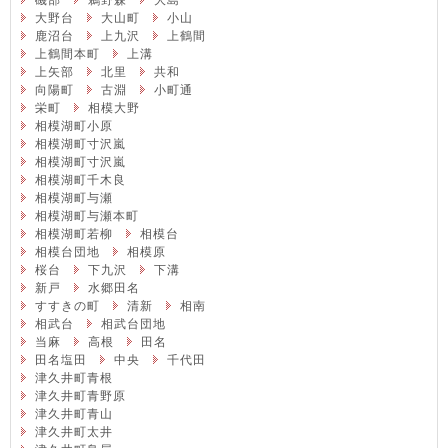
磯部
鵜野森
大島
大野台
大山町
小山
鹿沼台
上九沢
上鶴間
上鶴間本町
上溝
上矢部
北里
共和
向陽町
古淵
小町通
栄町
相模大野
相模湖町小原
相模湖町寸沢嵐
相模湖町寸沢嵐
相模湖町千木良
相模湖町与瀬
相模湖町与瀬本町
相模湖町若柳
相模台
相模台団地
相模原
桜台
下九沢
下溝
新戸
水郷田名
すすきの町
清新
相南
相武台
相武台団地
当麻
高根
田名
田名塩田
中央
千代田
津久井町青根
津久井町青野原
津久井町青山
津久井町太井