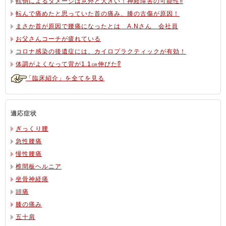
転倒によるダメージは意外と大きい！神経障害の可能性‼
転んで痛めたと思っていた首の痛み、膝の古傷が原因！
まさか首が原因で腰痛になったとは A.Nさん 会社員
お父さんコーチが疲れている
コロナ感染の後遺症には、カイロプラクティックが有効！
体調がよくなって背が1.1㎝伸びた⁉
「臨床紹介」を全てを見る
適応症状
ぎっくり腰
急性腰痛
慢性腰痛
椎間板ヘルニア
坐骨神経痛
頭痛
膝の痛み
五十肩