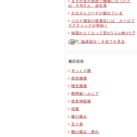
まさか首が原因で腰痛になったと
は A.Nさん 会社員
お父さんコーチが疲れている
コロナ感染の後遺症には、カイロプ
ラクティックが有効！
体調がよくなって背が1.1㎝伸びた⁉
「臨床紹介」を全てを見る
適応症状
ぎっくり腰
急性腰痛
慢性腰痛
椎間板ヘルニア
坐骨神経痛
頭痛
膝の痛み
五十肩
腕の痛み・痺れ