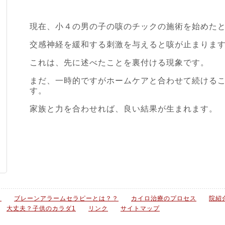
現在、小４の男の子の咳のチックの施術を始めた
交感神経を緩和する刺激を与えると咳が止まりま
これは、先に述べたことを裏付ける現象です。
まだ、一時的ですがホームケアと合わせて続ける
す。
家族と力を合わせれば、良い結果が生まれます。
？
ブレーンアラームセラピーとは？？
カイロ治療のプロセス
院紹
大丈夫？子供のカラダ1
リンク
サイトマップ