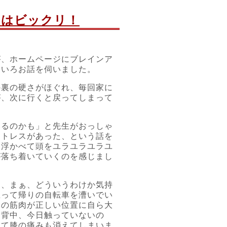
とはビックリ！
が、ホームページにブレインア
ろいろお話を伺いました。
の裏の硬さがほぐれ、毎回家に
が、次に行くと戻ってしまって
いるのかも」と先生がおっしゃ
ストレスがあった、という話を
を浮かべて頭をユラユラユラユ
が落ち着いていくのを感じまし
も、まぁ、どういうわけか気持
思って帰りの自転車を漕いでい
体の筋肉が正しい位置に自ら大
。背中、今日触っていないの
して膝の痛みも消えてしまいま