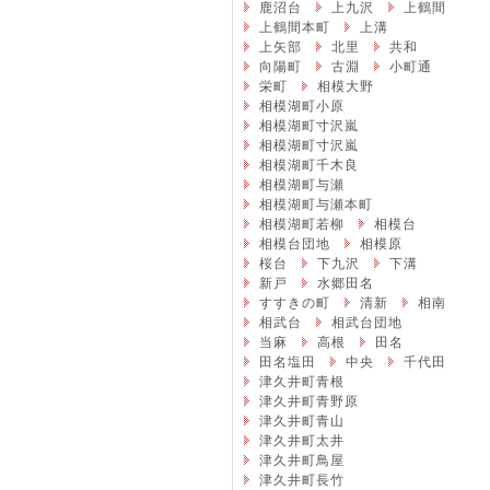
鹿沼台
上九沢
上鶴間
上鶴間本町
上溝
上矢部
北里
共和
向陽町
古淵
小町通
栄町
相模大野
相模湖町小原
相模湖町寸沢嵐
相模湖町寸沢嵐
相模湖町千木良
相模湖町与瀬
相模湖町与瀬本町
相模湖町若柳
相模台
相模台団地
相模原
桜台
下九沢
下溝
新戸
水郷田名
すすきの町
清新
相南
相武台
相武台団地
当麻
高根
田名
田名塩田
中央
千代田
津久井町青根
津久井町青野原
津久井町青山
津久井町太井
津久井町鳥屋
津久井町長竹