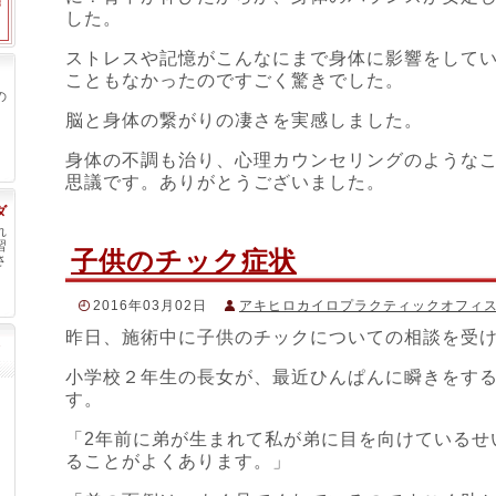
した。
ストレスや記憶がこんなにまで身体に影響をして
こともなかったのですごく驚きでした。
の
脳と身体の繋がりの凄さを実感しました。
身体の不調も治り、心理カウンセリングのような
思議です。ありがとうございました。
ダ
れ
習
子供のチック症状
さ
2016年03月02日
アキヒロカイロプラクティックオフィ
昨日、施術中に子供のチックについての相談を受
＃アキヒロカイロプラクティック
,
＃カイロプラクティック
,
随運動
,
＃交感神経
,
＃口すぼめ
,
＃叫び
,
＃咳払い
,
＃大脳基
＃子どものチック
,
＃感情
,
＃機能神経学
,
＃瞬目
,
＃肩上げ
,
小学校２年生の長女が、最近ひんぱんに瞬きをす
動野
,
＃音声チック
,
＃顔しかめ
,
＃飛び跳ね
,
＃首振り
,
＃黒
す。
「2年前に弟が生まれて私が弟に目を向けているせ
ることがよくあります。」