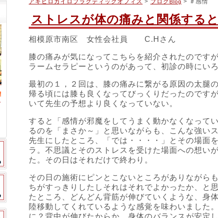
アキヒロカイロプラクティックオフィス
>
ブログ
> ＃感情
Blog
ストレスが体の痛みと関係する
相模原市南区 女性会社員 C.Hさん
膝の痛みが気になってこちらを紹介されたのです
ラームセラピーというのがあって、初診の時にい
最初の１，２回は、膝の痛みに繋がる原因の太腿
帰る頃には膝も良くなってびっくりだったのです
いて先生の予想より良くなっていない。
すると「感情が邪魔をしてうまく動かなくなって
るのを「まさか～」と思いながらも、こんな強い
先生にしたところ、「では・・・・」とその場面
ラ。不思議とそのストレスを受けた場面への想い
た。その日はそれだけで終わり。
その日の施術にピンとこないところがありながら
ちがすっきりしたしそれはそれでよかったか、と
たところ、どんどん背筋が伸びていくような、身
陸移動してくれているような感覚を味わいました
スタッフブログ
に？背中が伸びたからか、身体のバランスが安定