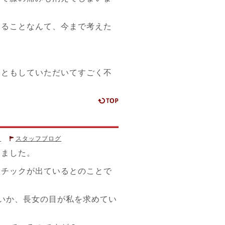
いることなんて、今まで考えた
こともしていただいてすごく不
ページの先頭に戻る
ス
スタッフブログ
けました。
＃ストレス
,
＃パーキンソン
,
＃不
底核
,
＃大脳皮質
,
＃大脳辺縁系
,
＃記憶
,
＃足けり
,
＃足踏み
,
＃運
るチックが出ているとのことで
質
,
＃鼻ならし
いか、長女の目が私を求めてい