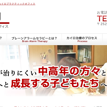
カイロプラクティックオフィス
アキヒロカイロプラクテ
お電
〒25