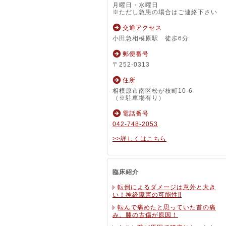
月曜日・水曜日
※ただし急患の場合はご連絡下さい
交通アクセス
小田急相模原駅 徒歩6分
郵便番号
〒252-0313
住所
相模原市南区松が枝町10-6
（※駐車場有り）
電話番号
042-748-2053
>>詳しくはこちら
臨床紹介
転倒によるダメージは意外と大き
い！神経障害の可能性‼
転んで痛めたと思っていた首の痛
み、膝の古傷が原因！