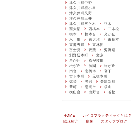
津久井町中野
津久井町根小屋
津久井町又野
津久井町三井
津久井町三ケ木
並木
西大沼
西橋本
二本松
橋本
橋本台
光が丘
氷川町
東大沼
東橋本
東淵野辺
東林間
富士見
双葉
淵野辺
淵野辺本町
文京
星が丘
松が枝町
松が丘
御園
緑が丘
南台
南橋本
宮下
宮下本町
元橋本町
弥栄
矢部
矢部新町
豊町
陽光台
横山
横山台
由野台
若松
HOME
カイロプラクティックとは
臨床紹介
症例
スタッフブログ