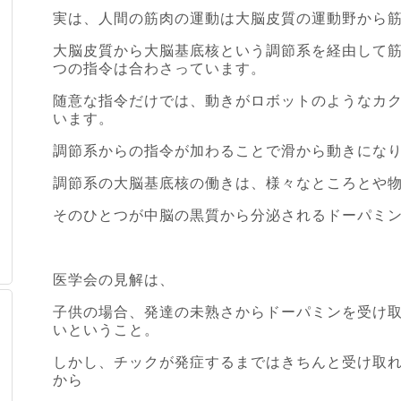
実は、人間の筋肉の運動は大脳皮質の運動野から
大脳皮質から大脳基底核という調節系を経由して
つの指令は合わさっています。
随意な指令だけでは、動きがロボットのようなカ
います。
調節系からの指令が加わることで滑から動きにな
調節系の大脳基底核の働きは、様々なところとや
そのひとつが中脳の黒質から分泌されるドーパミ
医学会の見解は、
子供の場合、発達の未熟さからドーパミンを受け
いということ。
しかし、チックが発症するまではきちんと受け取
から