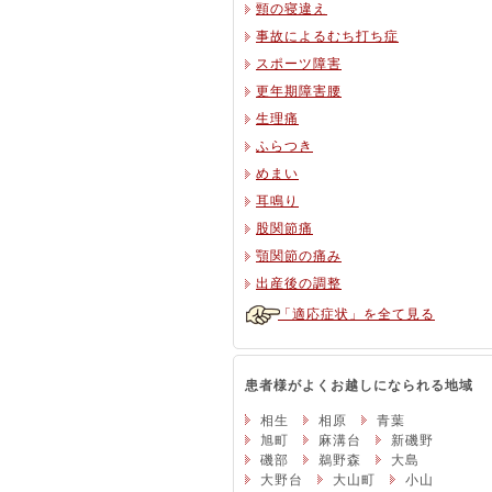
頸の寝違え
事故によるむち打ち症
スポーツ障害
更年期障害腰
生理痛
ふらつき
めまい
耳鳴り
股関節痛
顎関節の痛み
出産後の調整
「適応症状」を全て見る
患者様がよくお越しになられる地域
相生
相原
青葉
旭町
麻溝台
新磯野
磯部
鵜野森
大島
大野台
大山町
小山