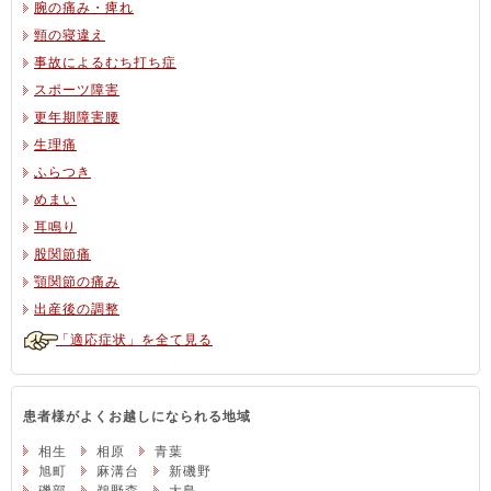
腕の痛み・痺れ
頸の寝違え
事故によるむち打ち症
スポーツ障害
更年期障害腰
生理痛
ふらつき
めまい
耳鳴り
股関節痛
顎関節の痛み
出産後の調整
「適応症状」を全て見る
患者様がよくお越しになられる地域
相生
相原
青葉
旭町
麻溝台
新磯野