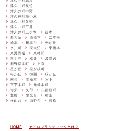
津久井町鳥屋
津久井町長竹
津久井町中野
津久井町根小屋
津久井町又野
津久井町三井
津久井町三ケ木
並木
西大沼
西橋本
二本松
橋本
橋本台
光が丘
氷川町
東大沼
東橋本
東淵野辺
東林間
富士見
双葉
淵野辺
淵野辺本町
文京
星が丘
松が枝町
松が丘
御園
緑が丘
南台
南橋本
宮下
宮下本町
元橋本町
弥栄
矢部
矢部新町
豊町
陽光台
横山
横山台
由野台
若松
HOME
カイロプラクティックとは？