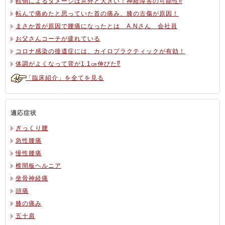
転倒によるダメージは意外と大きい！神経障害の可能性‼
転んで痛めたと思っていた首の痛み、膝の古傷が原因！
まさか首が原因で腰痛になったとは A.Nさん 会社員
お父さんコーチが疲れている
コロナ感染の後遺症には、カイロプラクティックが有効！
体調がよくなって背が1.1㎝伸びた⁉
「臨床紹介」を全てを見る
適応症状
ぎっくり腰
急性腰痛
慢性腰痛
椎間板ヘルニア
坐骨神経痛
頭痛
膝の痛み
五十肩