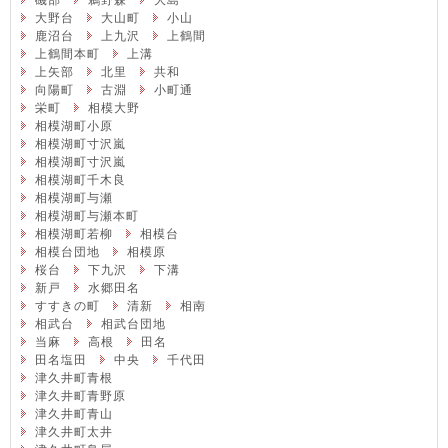
磯部
鵜野森
大島
大野台
大山町
小山
鹿沼台
上九沢
上鶴間
上鶴間本町
上溝
上矢部
北里
共和
向陽町
古淵
小町通
栄町
相模大野
相模湖町小原
相模湖町寸沢嵐
相模湖町寸沢嵐
相模湖町千木良
相模湖町与瀬
相模湖町与瀬本町
相模湖町若柳
相模台
相模台団地
相模原
桜台
下九沢
下溝
新戸
水郷田名
すすきの町
清新
相南
相武台
相武台団地
当麻
高根
田名
田名塩田
中央
千代田
津久井町青根
津久井町青野原
津久井町青山
津久井町太井