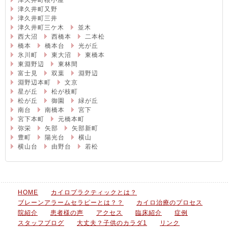
津久井町根小屋
津久井町又野
津久井町三井
津久井町三ケ木
並木
西大沼
西橋本
二本松
橋本
橋本台
光が丘
氷川町
東大沼
東橋本
東淵野辺
東林間
富士見
双葉
淵野辺
淵野辺本町
文京
星が丘
松が枝町
松が丘
御園
緑が丘
南台
南橋本
宮下
宮下本町
元橋本町
弥栄
矢部
矢部新町
豊町
陽光台
横山
横山台
由野台
若松
HOME
カイロプラクティックとは？
ブレーンアラームセラピーとは？？
カイロ治療のプロセス
院紹介
患者様の声
アクセス
臨床紹介
症例
スタッフブログ
大丈夫？子供のカラダ1
リンク