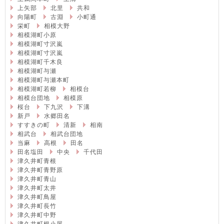
上矢部
北里
共和
向陽町
古淵
小町通
栄町
相模大野
相模湖町小原
相模湖町寸沢嵐
相模湖町寸沢嵐
相模湖町千木良
相模湖町与瀬
相模湖町与瀬本町
相模湖町若柳
相模台
相模台団地
相模原
桜台
下九沢
下溝
新戸
水郷田名
すすきの町
清新
相南
相武台
相武台団地
当麻
高根
田名
田名塩田
中央
千代田
津久井町青根
津久井町青野原
津久井町青山
津久井町太井
津久井町鳥屋
津久井町長竹
津久井町中野