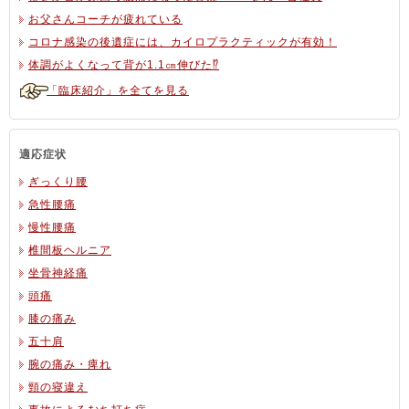
お父さんコーチが疲れている
コロナ感染の後遺症には、カイロプラクティックが有効！
体調がよくなって背が1.1㎝伸びた⁉
「臨床紹介」を全てを見る
適応症状
ぎっくり腰
急性腰痛
慢性腰痛
椎間板ヘルニア
坐骨神経痛
頭痛
膝の痛み
五十肩
腕の痛み・痺れ
頸の寝違え