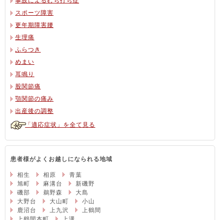
事故によるむち打ち症
スポーツ障害
更年期障害腰
生理痛
ふらつき
めまい
耳鳴り
股関節痛
顎関節の痛み
出産後の調整
「適応症状」を全て見る
患者様がよくお越しになられる地域
相生
相原
青葉
旭町
麻溝台
新磯野
磯部
鵜野森
大島
大野台
大山町
小山
鹿沼台
上九沢
上鶴間
上鶴間本町
上溝