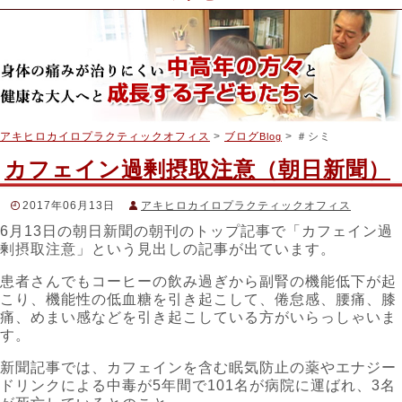
アキヒロカイロプラクティックオフィス
>
ブログ
> ＃シミ
Blog
カフェイン過剰摂取注意（朝日新聞）
2017年06月13日
アキヒロカイロプラクティックオフィス
6月13日の朝日新聞の朝刊のトップ記事で「カフェイン過
スタッフブログ
剰摂取注意」という見出しの記事が出ています。
＃アキヒロカイロプラクティック
,
＃カイロプラクティック
,
＃
カフェイン
,
＃カフェイン過剰摂取
,
＃コラーゲン
,
＃シミ
,
＃ビ
患者さんでもコーヒーの飲み過ぎから副腎の機能低下が起
タミンＣ
,
＃交感神経
,
＃副腎
,
＃朝日新聞
,
＃糖分
,
＃糖質
,
＃肌
荒れ
,
＃過剰摂取
,
＃関節痛
こり、機能性の低血糖を引き起こして、倦怠感、腰痛、膝
痛、めまい感などを引き起こしている方がいらっしゃいま
す。
新聞記事では、カフェインを含む眠気防止の薬やエナジー
ドリンクによる中毒が5年間で101名が病院に運ばれ、3名