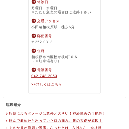
休診日
月曜日・水曜日
※ただし急患の場合はご連絡下さい
交通アクセス
小田急相模原駅 徒歩6分
郵便番号
〒252-0313
住所
相模原市南区松が枝町10-6
（※駐車場有り）
電話番号
042-748-2053
>>詳しくはこちら
臨床紹介
転倒によるダメージは意外と大きい！神経障害の可能性‼
転んで痛めたと思っていた首の痛み、膝の古傷が原因！
まさか首が原因で腰痛になったとは A.Nさん 会社員