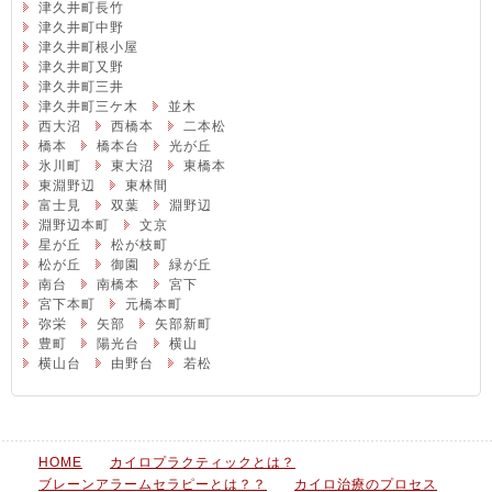
津久井町長竹
津久井町中野
津久井町根小屋
津久井町又野
津久井町三井
津久井町三ケ木
並木
西大沼
西橋本
二本松
橋本
橋本台
光が丘
氷川町
東大沼
東橋本
東淵野辺
東林間
富士見
双葉
淵野辺
淵野辺本町
文京
星が丘
松が枝町
松が丘
御園
緑が丘
南台
南橋本
宮下
宮下本町
元橋本町
弥栄
矢部
矢部新町
豊町
陽光台
横山
横山台
由野台
若松
HOME
カイロプラクティックとは？
ブレーンアラームセラピーとは？？
カイロ治療のプロセス