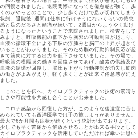
私の患者さんの場合は、中等度まで症状が悪化したもの
の回復されました。退院間際になっても倦怠感が強く、歩
くのがやっとのことで、少し歩くだけで息が切れてしまう
状態。退院後1週間は仕事に行けそうにないくらいの倦怠
感と足のだるさと頭痛が続いて、2週目からようやく動け
るようになったということで来院されました。検査をして
みますと、呼吸機能の低下から胸郭の可動制限が起こり、
血液の循環不全による下肢の浮腫みと脳圧の上昇が起きて
いることがわかりました。そのため脳の行動抑制反応が起
きて筋肉に対する出力を低下させていました。その場で、
呼吸筋の横隔膜の働きを回復させてあげ、酸素の供給及び
血液の循環が回復し、脳圧も下がり行動抑制が消失し筋肉
の働きがよみがえり、軽く歩くことが出来て倦怠感が消え
ました。
このことを伝へ、カイロプラクティックの技術の素晴ら
しさや可能性を共感し合うことが出来ました。
コロナ感染から回復した方が、このような後遺症に苦し
められていても西洋医学では手の施しようがありません。
最大で6か月間も症状が続くという統計が出ております。
少しでも早く苦痛から解放させることが出来る手段として
カイロプラクティックを活用していただければ幸いに思い