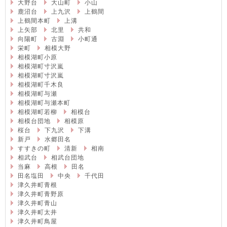
大野台
大山町
小山
鹿沼台
上九沢
上鶴間
上鶴間本町
上溝
上矢部
北里
共和
向陽町
古淵
小町通
栄町
相模大野
相模湖町小原
相模湖町寸沢嵐
相模湖町寸沢嵐
相模湖町千木良
相模湖町与瀬
相模湖町与瀬本町
相模湖町若柳
相模台
相模台団地
相模原
桜台
下九沢
下溝
新戸
水郷田名
すすきの町
清新
相南
相武台
相武台団地
当麻
高根
田名
田名塩田
中央
千代田
津久井町青根
津久井町青野原
津久井町青山
津久井町太井
津久井町鳥屋