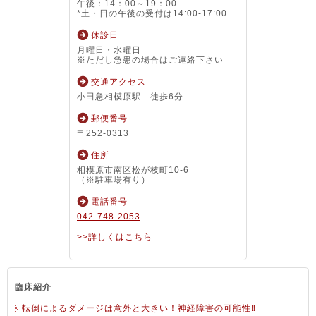
午後：14：00～19：00
*土・日の午後の受付は14:00-17:00
休診日
月曜日・水曜日
※ただし急患の場合はご連絡下さい
交通アクセス
小田急相模原駅 徒歩6分
郵便番号
〒252-0313
住所
相模原市南区松が枝町10-6
（※駐車場有り）
電話番号
042-748-2053
>>詳しくはこちら
臨床紹介
転倒によるダメージは意外と大きい！神経障害の可能性‼