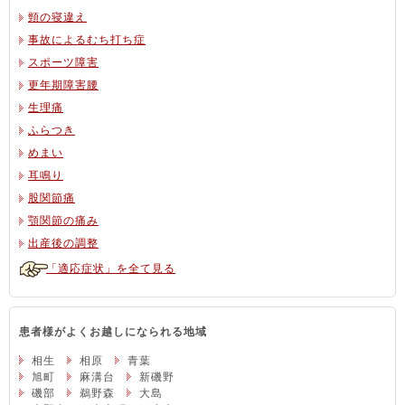
頸の寝違え
事故によるむち打ち症
スポーツ障害
更年期障害腰
生理痛
ふらつき
めまい
耳鳴り
股関節痛
顎関節の痛み
出産後の調整
「適応症状」を全て見る
患者様がよくお越しになられる地域
相生
相原
青葉
旭町
麻溝台
新磯野
磯部
鵜野森
大島