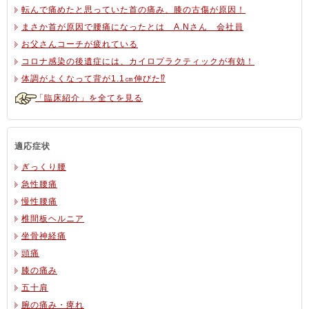
転んで痛めたと思っていた首の痛み、膝の古傷が原因！
まさか首が原因で腰痛になったとは A.Nさん 会社員
お父さんコーチが疲れている
コロナ感染の後遺症には、カイロプラクティックが有効！
体調がよくなって背が1.1㎝伸びた⁉
「臨床紹介」を全てを見る
適応症状
ぎっくり腰
急性腰痛
慢性腰痛
椎間板ヘルニア
坐骨神経痛
頭痛
膝の痛み
五十肩
腕の痛み・痺れ