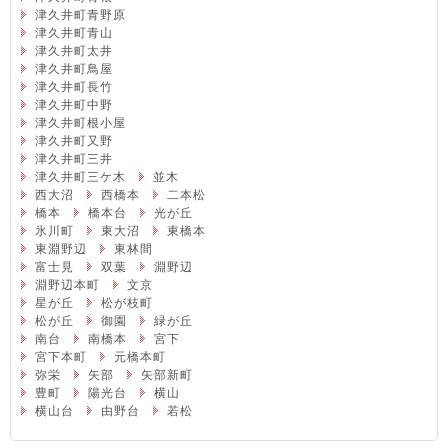
津久井町青野原
津久井町青山
津久井町太井
津久井町鳥屋
津久井町長竹
津久井町中野
津久井町根小屋
津久井町又野
津久井町三井
津久井町三ケ木
並木
西大沼
西橋本
二本松
橋本
橋本台
光が丘
氷川町
東大沼
東橋本
東淵野辺
東林間
富士見
双葉
淵野辺
淵野辺本町
文京
星が丘
松が枝町
松が丘
御園
緑が丘
南台
南橋本
宮下
宮下本町
元橋本町
弥栄
矢部
矢部新町
豊町
陽光台
横山
横山台
由野台
若松