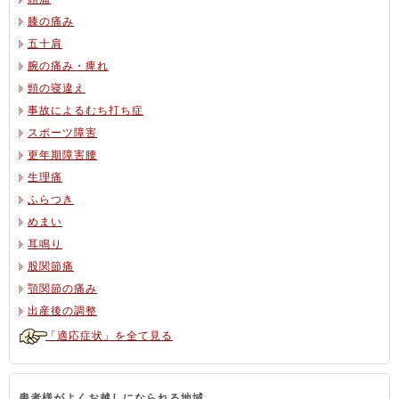
膝の痛み
五十肩
腕の痛み・痺れ
頸の寝違え
事故によるむち打ち症
スポーツ障害
更年期障害腰
生理痛
ふらつき
めまい
耳鳴り
股関節痛
顎関節の痛み
出産後の調整
「適応症状」を全て見る
患者様がよくお越しになられる地域