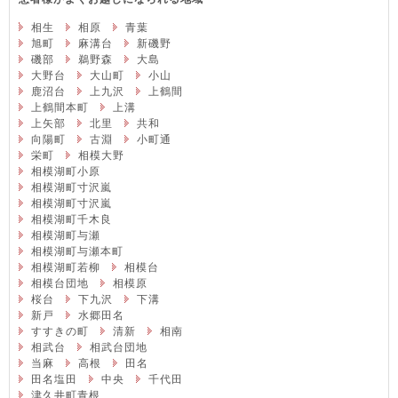
相生
相原
青葉
旭町
麻溝台
新磯野
磯部
鵜野森
大島
大野台
大山町
小山
鹿沼台
上九沢
上鶴間
上鶴間本町
上溝
上矢部
北里
共和
向陽町
古淵
小町通
栄町
相模大野
相模湖町小原
相模湖町寸沢嵐
相模湖町寸沢嵐
相模湖町千木良
相模湖町与瀬
相模湖町与瀬本町
相模湖町若柳
相模台
相模台団地
相模原
桜台
下九沢
下溝
新戸
水郷田名
すすきの町
清新
相南
相武台
相武台団地
当麻
高根
田名
田名塩田
中央
千代田
津久井町青根