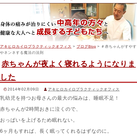
アキヒロカイロプラクティックオフィス
>
ブログ
> ＃赤ちゃんがすやす
Blog
やネンネする魔法の法則
赤ちゃんが夜よく寝れるようになりま
した
2014年02月09日
アキヒロカイロプラクティックオフィス
乳幼児を持つお母さんの最大の悩みは、睡眠不足！
スタッフブログ
＃レム睡眠
,
＃保育士
,
＃夜泣き
,
#睡眠不足
,
＃赤ちゃんがすや
赤ちゃんが2時間おきに泣くので、
すやネンネする魔法の法則
おっぱいを上げるため眠れない。
6ヶ月もすれば、長く眠ってくれるはずなのに。