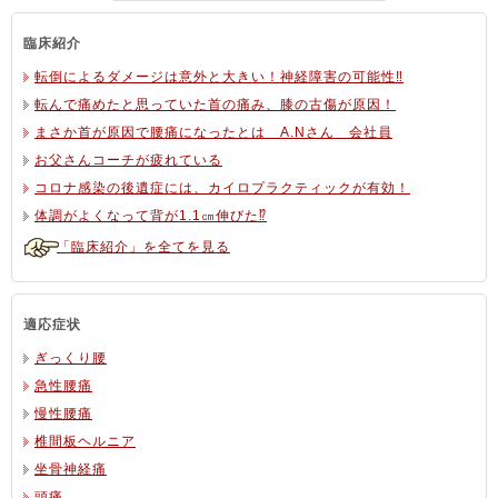
臨床紹介
転倒によるダメージは意外と大きい！神経障害の可能性‼
転んで痛めたと思っていた首の痛み、膝の古傷が原因！
まさか首が原因で腰痛になったとは A.Nさん 会社員
お父さんコーチが疲れている
コロナ感染の後遺症には、カイロプラクティックが有効！
体調がよくなって背が1.1㎝伸びた⁉
「臨床紹介」を全てを見る
適応症状
ぎっくり腰
急性腰痛
慢性腰痛
椎間板ヘルニア
坐骨神経痛
頭痛