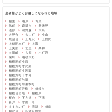
患者様がよくお越しになられる地域
相生
相原
青葉
旭町
麻溝台
新磯野
磯部
鵜野森
大島
大野台
大山町
小山
鹿沼台
上九沢
上鶴間
上鶴間本町
上溝
上矢部
北里
共和
向陽町
古淵
小町通
栄町
相模大野
相模湖町小原
相模湖町寸沢嵐
相模湖町寸沢嵐
相模湖町千木良
相模湖町与瀬
相模湖町与瀬本町
相模湖町若柳
相模台
相模台団地
相模原
桜台
下九沢
下溝
新戸
水郷田名
すすきの町
清新
相南
相武台
相武台団地