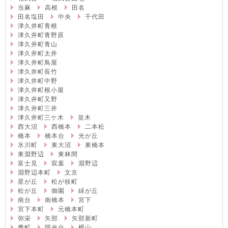
当麻
高根
田名
田名塩田
中央
千代田
津久井町青根
津久井町青野原
津久井町青山
津久井町太井
津久井町鳥屋
津久井町長竹
津久井町中野
津久井町根小屋
津久井町又野
津久井町三井
津久井町三ケ木
並木
西大沼
西橋本
二本松
橋本
橋本台
光が丘
氷川町
東大沼
東橋本
東淵野辺
東林間
富士見
双葉
淵野辺
淵野辺本町
文京
星が丘
松が枝町
松が丘
御園
緑が丘
南台
南橋本
宮下
宮下本町
元橋本町
弥栄
矢部
矢部新町
豊町
陽光台
横山