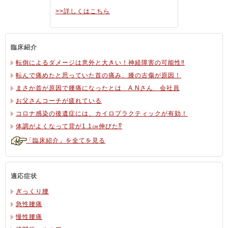
>>詳しくはこちら
臨床紹介
転倒によるダメージは意外と大きい！神経障害の可能性‼
転んで痛めたと思っていた首の痛み、膝の古傷が原因！
まさか首が原因で腰痛になったとは A.Nさん 会社員
お父さんコーチが疲れている
コロナ感染の後遺症には、カイロプラクティックが有効！
体調がよくなって背が1.1㎝伸びた⁉
「臨床紹介」を全てを見る
適応症状
ぎっくり腰
急性腰痛
慢性腰痛