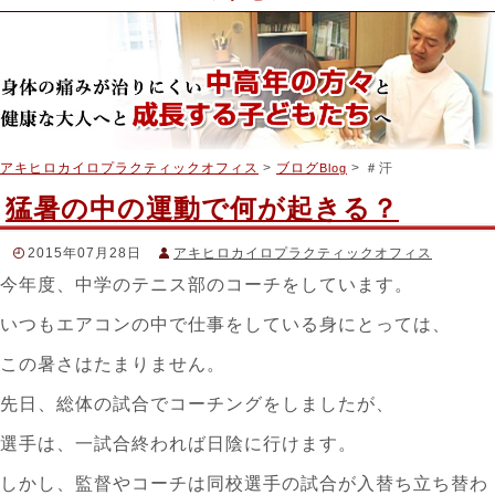
アキヒロカイロプラクティックオフィス
>
ブログ
> ＃汗
Blog
猛暑の中の運動で何が起きる？
2015年07月28日
アキヒロカイロプラクティックオフィス
今年度、中学のテニス部のコーチをしています。
スタッフブログ
＃アキヒロカイロプラクティック
,
＃うっ血
,
＃カイロプラクテ
いつもエアコンの中で仕事をしている身にとっては、
ィック
,
＃リンパ還流
,
＃交感神経
,
＃放熱
,
＃横隔膜
,
＃機能神
経学
,
＃汗
,
＃猛暑の運動
,
＃胸郭
,
＃腰痛
この暑さはたまりません。
先日、総体の試合でコーチングをしましたが、
選手は、一試合終われば日陰に行けます。
しかし、監督やコーチは同校選手の試合が入替ち立ち替わ