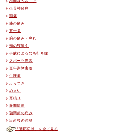
椎間板ヘルニア
坐骨神経痛
頭痛
膝の痛み
五十肩
腕の痛み・痺れ
頸の寝違え
事故によるむち打ち症
スポーツ障害
更年期障害腰
生理痛
ふらつき
めまい
耳鳴り
股関節痛
顎関節の痛み
出産後の調整
「適応症状」を全て見る