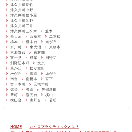
津久井町長竹
津久井町中野
津久井町根小屋
津久井町又野
津久井町三井
津久井町三ケ木
並木
西大沼
西橋本
二本松
橋本
橋本台
光が丘
氷川町
東大沼
東橋本
東淵野辺
東林間
富士見
双葉
淵野辺
淵野辺本町
文京
星が丘
松が枝町
松が丘
御園
緑が丘
南台
南橋本
宮下
宮下本町
元橋本町
弥栄
矢部
矢部新町
豊町
陽光台
横山
横山台
由野台
若松
HOME
カイロプラクティックとは？