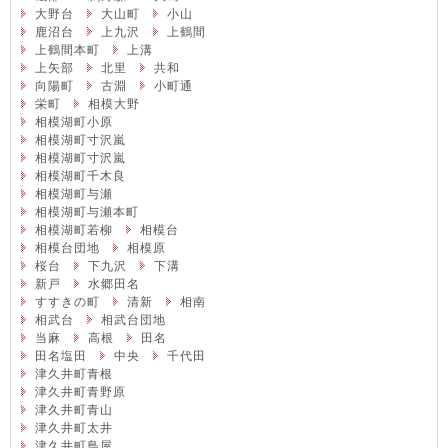
大野台
大山町
小山
鹿沼台
上九沢
上鶴間
上鶴間本町
上溝
上矢部
北里
共和
向陽町
古淵
小町通
栄町
相模大野
相模湖町小原
相模湖町寸沢嵐
相模湖町寸沢嵐
相模湖町千木良
相模湖町与瀬
相模湖町与瀬本町
相模湖町若柳
相模台
相模台団地
相模原
桜台
下九沢
下溝
新戸
水郷田名
すすきの町
清新
相南
相武台
相武台団地
当麻
高根
田名
田名塩田
中央
千代田
津久井町青根
津久井町青野原
津久井町青山
津久井町太井
津久井町鳥屋