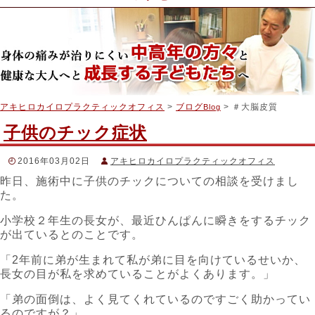
アキヒロカイロプラクティックオフィス
>
ブログ
> ＃大脳皮質
Blog
子供のチック症状
2016年03月02日
アキヒロカイロプラクティックオフィス
昨日、施術中に子供のチックについての相談を受けまし
スタッフブログ
た。
＃アキヒロカイロプラクティック
,
＃カイロプラクティック
,
＃
ストレス
,
＃パーキンソン
,
＃不随運動
,
＃交感神経
,
＃口すぼめ
,
小学校２年生の長女が、最近ひんぱんに瞬きをするチック
＃叫び
,
＃咳払い
,
＃大脳基底核
,
＃大脳皮質
,
＃大脳辺縁系
,
＃
子どものチック
,
＃感情
,
＃機能神経学
,
＃瞬目
,
＃肩上げ
,
＃記
が出ているとのことです。
憶
,
＃足けり
,
＃足踏み
,
＃運動野
,
＃音声チック
,
＃顔しかめ
,
＃
飛び跳ね
,
＃首振り
,
＃黒質
,
＃鼻ならし
「2年前に弟が生まれて私が弟に目を向けているせいか、
長女の目が私を求めていることがよくあります。」
「弟の面倒は、よく見てくれているのですごく助かってい
るのですが？」