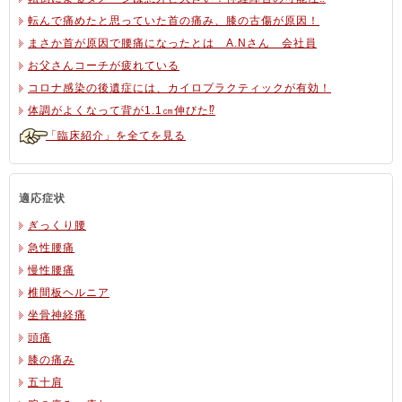
転んで痛めたと思っていた首の痛み、膝の古傷が原因！
まさか首が原因で腰痛になったとは A.Nさん 会社員
お父さんコーチが疲れている
コロナ感染の後遺症には、カイロプラクティックが有効！
体調がよくなって背が1.1㎝伸びた⁉
「臨床紹介」を全てを見る
適応症状
ぎっくり腰
急性腰痛
慢性腰痛
椎間板ヘルニア
坐骨神経痛
頭痛
膝の痛み
五十肩