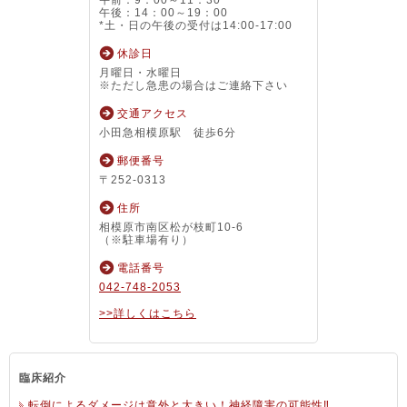
午前：9：00～11：30
午後：14：00～19：00
*土・日の午後の受付は14:00-17:00
休診日
月曜日・水曜日
※ただし急患の場合はご連絡下さい
交通アクセス
小田急相模原駅 徒歩6分
郵便番号
〒252-0313
住所
相模原市南区松が枝町10-6
（※駐車場有り）
電話番号
042-748-2053
>>詳しくはこちら
臨床紹介
転倒によるダメージは意外と大きい！神経障害の可能性‼