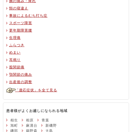
腕の痛み・痺れ
頸の寝違え
事故によるむち打ち症
スポーツ障害
更年期障害腰
生理痛
ふらつき
めまい
耳鳴り
股関節痛
顎関節の痛み
出産後の調整
「適応症状」を全て見る
患者様がよくお越しになられる地域
相生
相原
青葉
旭町
麻溝台
新磯野
磯部
鵜野森
大島