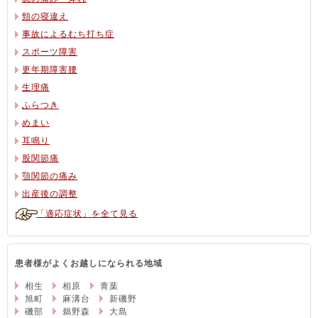
頸の寝違え
事故によるむち打ち症
スポーツ障害
更年期障害腰
生理痛
ふらつき
めまい
耳鳴り
股関節痛
顎関節の痛み
出産後の調整
「適応症状」を全て見る
患者様がよくお越しになられる地域
相生
相原
青葉
旭町
麻溝台
新磯野
磯部
鵜野森
大島