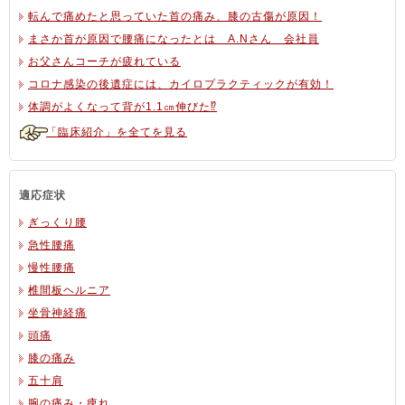
転んで痛めたと思っていた首の痛み、膝の古傷が原因！
まさか首が原因で腰痛になったとは A.Nさん 会社員
お父さんコーチが疲れている
コロナ感染の後遺症には、カイロプラクティックが有効！
体調がよくなって背が1.1㎝伸びた⁉
「臨床紹介」を全てを見る
適応症状
ぎっくり腰
急性腰痛
慢性腰痛
椎間板ヘルニア
坐骨神経痛
頭痛
膝の痛み
五十肩
腕の痛み・痺れ