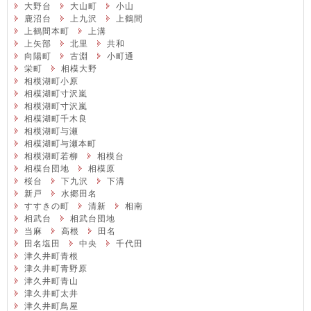
大野台
大山町
小山
鹿沼台
上九沢
上鶴間
上鶴間本町
上溝
上矢部
北里
共和
向陽町
古淵
小町通
栄町
相模大野
相模湖町小原
相模湖町寸沢嵐
相模湖町寸沢嵐
相模湖町千木良
相模湖町与瀬
相模湖町与瀬本町
相模湖町若柳
相模台
相模台団地
相模原
桜台
下九沢
下溝
新戸
水郷田名
すすきの町
清新
相南
相武台
相武台団地
当麻
高根
田名
田名塩田
中央
千代田
津久井町青根
津久井町青野原
津久井町青山
津久井町太井
津久井町鳥屋