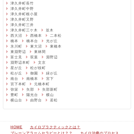
津久井町長竹
津久井町中野
津久井町根小屋
津久井町又野
津久井町三井
津久井町三ケ木
並木
西大沼
西橋本
二本松
橋本
橋本台
光が丘
氷川町
東大沼
東橋本
東淵野辺
東林間
富士見
双葉
淵野辺
淵野辺本町
文京
星が丘
松が枝町
松が丘
御園
緑が丘
南台
南橋本
宮下
宮下本町
元橋本町
弥栄
矢部
矢部新町
豊町
陽光台
横山
横山台
由野台
若松
HOME
カイロプラクティックとは？
ブレーンアラームセラピーとは？？
カイロ治療のプロセス