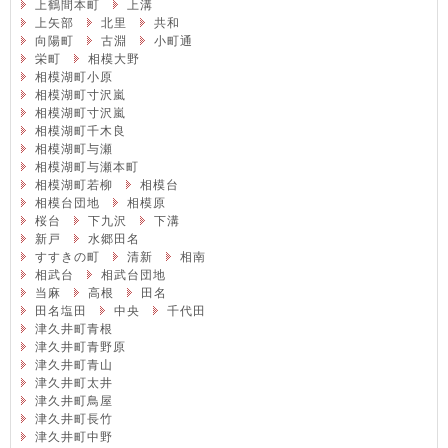
上鶴間本町
上溝
上矢部
北里
共和
向陽町
古淵
小町通
栄町
相模大野
相模湖町小原
相模湖町寸沢嵐
相模湖町寸沢嵐
相模湖町千木良
相模湖町与瀬
相模湖町与瀬本町
相模湖町若柳
相模台
相模台団地
相模原
桜台
下九沢
下溝
新戸
水郷田名
すすきの町
清新
相南
相武台
相武台団地
当麻
高根
田名
田名塩田
中央
千代田
津久井町青根
津久井町青野原
津久井町青山
津久井町太井
津久井町鳥屋
津久井町長竹
津久井町中野