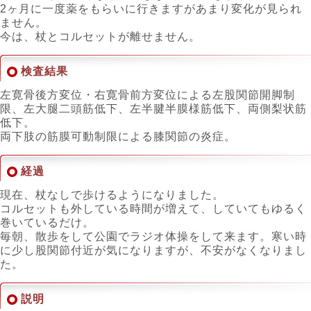
2ヶ月に一度薬をもらいに行きますがあまり変化が見られ
ません。
今は、杖とコルセットが離せません。
検査結果
左寛骨後方変位・右寛骨前方変位による左股関節開脚制
限、左大腿二頭筋低下、左半腱半膜様筋低下、両側梨状筋
低下。
両下肢の筋膜可動制限による膝関節の炎症。
経過
現在、杖なしで歩けるようになりました。
コルセットも外している時間が増えて、していてもゆるく
巻いているだけ。
毎朝、散歩をして公園でラジオ体操をして来ます。寒い時
に少し股関節付近が気になりますが、不安がなくなりまし
た。
説明