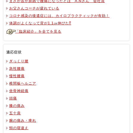
まさか首が原因で腰痛になったとは A.Nさん 会社員
お父さんコーチが疲れている
コロナ感染の後遺症には、カイロプラクティックが有効！
体調がよくなって背が1.1㎝伸びた⁉
「臨床紹介」を全てを見る
適応症状
ぎっくり腰
急性腰痛
慢性腰痛
椎間板ヘルニア
坐骨神経痛
頭痛
膝の痛み
五十肩
腕の痛み・痺れ
頸の寝違え