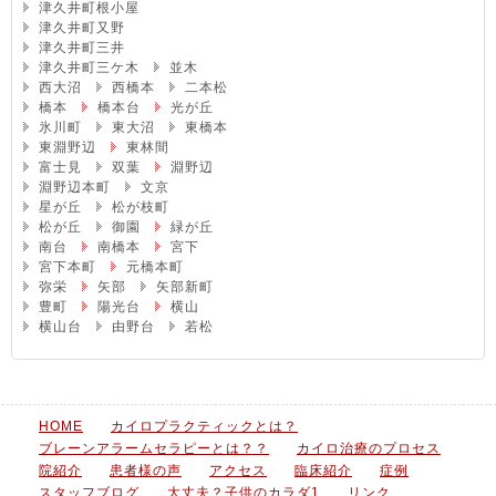
津久井町根小屋
津久井町又野
津久井町三井
津久井町三ケ木
並木
西大沼
西橋本
二本松
橋本
橋本台
光が丘
氷川町
東大沼
東橋本
東淵野辺
東林間
富士見
双葉
淵野辺
淵野辺本町
文京
星が丘
松が枝町
松が丘
御園
緑が丘
南台
南橋本
宮下
宮下本町
元橋本町
弥栄
矢部
矢部新町
豊町
陽光台
横山
横山台
由野台
若松
HOME
カイロプラクティックとは？
ブレーンアラームセラピーとは？？
カイロ治療のプロセス
院紹介
患者様の声
アクセス
臨床紹介
症例
スタッフブログ
大丈夫？子供のカラダ1
リンク