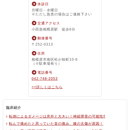
休診日
月曜日・水曜日
※ただし急患の場合はご連絡下さい
交通アクセス
小田急相模原駅 徒歩6分
郵便番号
〒252-0313
住所
相模原市南区松が枝町10-6
（※駐車場有り）
電話番号
042-748-2053
>>詳しくはこちら
臨床紹介
転倒によるダメージは意外と大きい！神経障害の可能性‼
転んで痛めたと思っていた首の痛み、膝の古傷が原因！