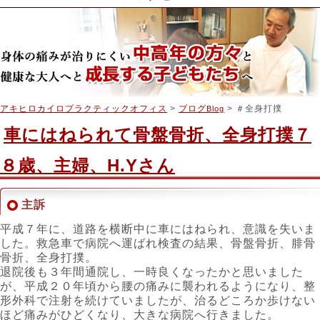
アキヒロカイロプラクティックオフィス
>
ブログ
> ＃全身打撲
Blog
車にはねられて骨盤骨折、全身打撲７
８歳、主婦、H.Yさん
主訴
平成７年に、道路を横断中に車にはねられ、意識を失いま
した。救急車で病院へ運ばれ検査の結果、骨盤骨折、腓骨
骨折、全身打撲。
退院後も３年間通院し、一時良くなったかと思いました
が、平成２０年頃から腰の痛みに襲われるようになり、整
形外科で注射を続けていましたが、治るどころか歩けない
ほど痛みがひどくなり、大きな病院へ行きました。