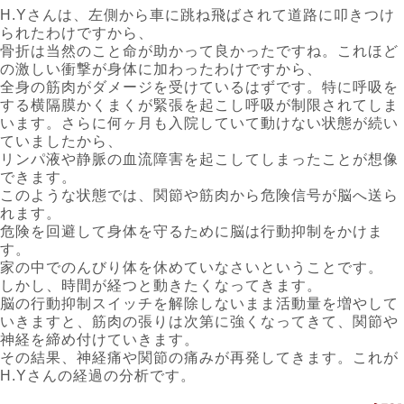
H.Yさんは、左側から車に跳ね飛ばされて道路に叩きつけ
られたわけですから、
骨折は当然のこと命が助かって良かったですね。これほど
の激しい衝撃が身体に加わったわけですから、
全身の筋肉がダメージを受けているはずです。特に呼吸を
する横隔膜かくまくが緊張を起こし呼吸が制限されてしま
います。さらに何ヶ月も入院していて動けない状態が続い
ていましたから、
リンパ液や静脈の血流障害を起こしてしまったことが想像
できます。
このような状態では、関節や筋肉から危険信号が脳へ送ら
れます。
危険を回避して身体を守るために脳は行動抑制をかけま
す。
家の中でのんびり体を休めていなさいということです。
しかし、時間が経つと動きたくなってきます。
脳の行動抑制スイッチを解除しないまま活動量を増やして
いきますと、筋肉の張りは次第に強くなってきて、関節や
神経を締め付けていきます。
その結果、神経痛や関節の痛みが再発してきます。これが
H.Yさんの経過の分析です。