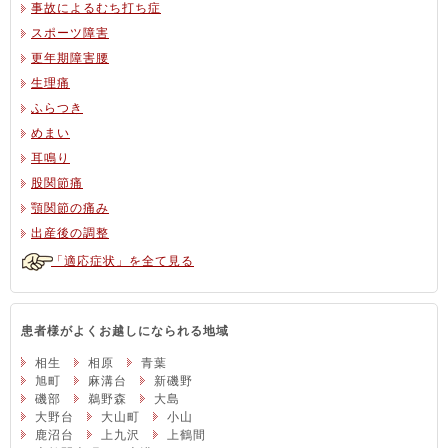
事故によるむち打ち症
スポーツ障害
更年期障害腰
生理痛
ふらつき
めまい
耳鳴り
股関節痛
顎関節の痛み
出産後の調整
「適応症状」を全て見る
患者様がよくお越しになられる地域
相生
相原
青葉
旭町
麻溝台
新磯野
磯部
鵜野森
大島
大野台
大山町
小山
鹿沼台
上九沢
上鶴間