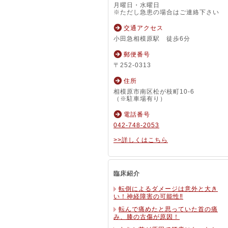
月曜日・水曜日
※ただし急患の場合はご連絡下さい
交通アクセス
小田急相模原駅 徒歩6分
郵便番号
〒252-0313
住所
相模原市南区松が枝町10-6
（※駐車場有り）
電話番号
042-748-2053
>>詳しくはこちら
臨床紹介
転倒によるダメージは意外と大き
い！神経障害の可能性‼
転んで痛めたと思っていた首の痛
み、膝の古傷が原因！