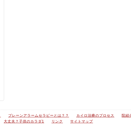
？
ブレーンアラームセラピーとは？？
カイロ治療のプロセス
院紹
大丈夫？子供のカラダ1
リンク
サイトマップ