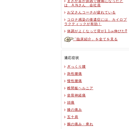
まさか首が原因で腰痛になったと
は A.Nさん 会社員
お父さんコーチが疲れている
コロナ感染の後遺症には、カイロプ
ラクティックが有効！
体調がよくなって背が1.1㎝伸びた⁉
「臨床紹介」を全てを見る
適応症状
ぎっくり腰
急性腰痛
慢性腰痛
椎間板ヘルニア
坐骨神経痛
頭痛
膝の痛み
五十肩
腕の痛み・痺れ