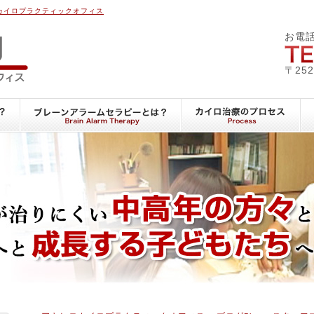
カイロプラクティックオフィス
アキヒロカイロプラクテ
お電
〒25