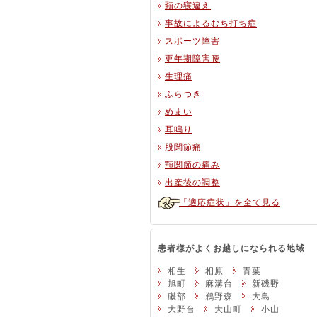
頸の寝違え
事故によるむち打ち症
スポーツ障害
更年期障害腰
生理痛
ふらつき
めまい
耳鳴り
股関節痛
顎関節の痛み
出産後の調整
「適応症状」を全て見る
患者様がよくお越しになられる地域
相生
相原
青葉
旭町
麻溝台
新磯野
磯部
鵜野森
大島
大野台
大山町
小山