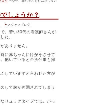
ブログ
> なぜ、赤ちゃんをおんぶしない
のでしょうか？
ス
スタッフブログ
で、若い30代の看護師さんが
ティック
,
＃体性感覚
,
＃看護師
ました。
とがありません。
だ時に赤ちゃんにけがをさせて
す。抱いていると台所仕事も掃
んぶしていますと言われた方が
ロスして胸が強調されてしまう
うなリュックタイプでは、かっ