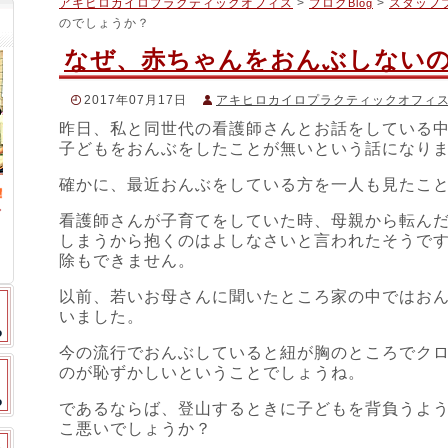
アキヒロカイロプラクティックオフィス
>
ブログ
>
スタッフ
Blog
のでしょうか？
なぜ、赤ちゃんをおんぶしない
2017年07月17日
アキヒロカイロプラクティックオフィ
昨日、私と同世代の看護師さんとお話をしている中
＃アキヒロカイロプラクティック
,
＃おんぶ
,
＃カイロプラク
子どもをおんぶをしたことが無いという話になり
確かに、最近おんぶをしている方を一人も見たこ
看護師さんが子育てをしていた時、母親から転ん
しまうから抱くのはよしなさいと言われたそうで
除もできません。
以前、若いお母さんに聞いたところ家の中ではお
いました。
今の流行でおんぶしていると紐が胸のところでク
のが恥ずかしいということでしょうね。
であるならば、登山するときに子どもを背負うよ
こ悪いでしょうか？
スタッフブログ