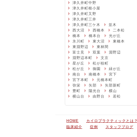
津久井町中野
津久井町根小屋
津久井町又野
津久井町三井
津久井町三ケ木
並木
西大沼
西橋本
二本松
橋本
橋本台
光が丘
氷川町
東大沼
東橋本
東淵野辺
東林間
富士見
双葉
淵野辺
淵野辺本町
文京
星が丘
松が枝町
松が丘
御園
緑が丘
南台
南橋本
宮下
宮下本町
元橋本町
弥栄
矢部
矢部新町
豊町
陽光台
横山
横山台
由野台
若松
HOME
カイロプラクティックとは
臨床紹介
症例
スタッフブログ