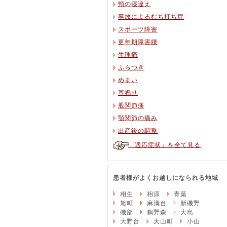
頸の寝違え
事故によるむち打ち症
スポーツ障害
更年期障害腰
生理痛
ふらつき
めまい
耳鳴り
股関節痛
顎関節の痛み
出産後の調整
「適応症状」を全て見る
患者様がよくお越しになられる地域
相生
相原
青葉
旭町
麻溝台
新磯野
磯部
鵜野森
大島
大野台
大山町
小山