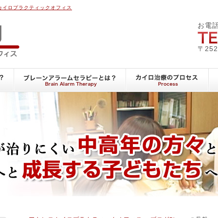
カイロプラクティックオフィス
アキヒロカイロプラクテ
お電
〒25