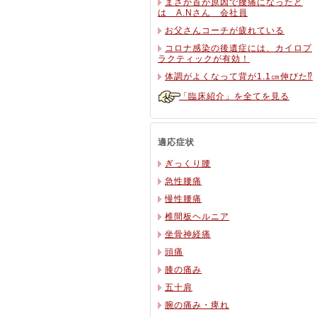
まさか首が原因で腰痛になったと
は A.Nさん 会社員
お父さんコーチが疲れている
コロナ感染の後遺症には、カイロプ
ラクティックが有効！
体調がよくなって背が1.1㎝伸びた⁉
「臨床紹介」を全てを見る
適応症状
ぎっくり腰
急性腰痛
慢性腰痛
椎間板ヘルニア
坐骨神経痛
頭痛
膝の痛み
五十肩
腕の痛み・痺れ