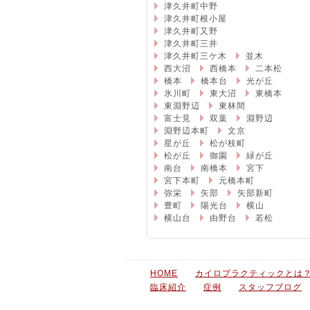
津久井町中野
津久井町根小屋
津久井町又野
津久井町三井
津久井町三ケ木
並木
西大沼
西橋本
二本松
橋本
橋本台
光が丘
氷川町
東大沼
東橋本
東淵野辺
東林間
富士見
双葉
淵野辺
淵野辺本町
文京
星が丘
松が枝町
松が丘
御園
緑が丘
南台
南橋本
宮下
宮下本町
元橋本町
弥栄
矢部
矢部新町
豊町
陽光台
横山
横山台
由野台
若松
HOME
カイロプラクティックとは
臨床紹介
症例
スタッフブログ