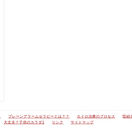
？
ブレーンアラームセラピーとは？？
カイロ治療のプロセス
院紹
大丈夫？子供のカラダ1
リンク
サイトマップ