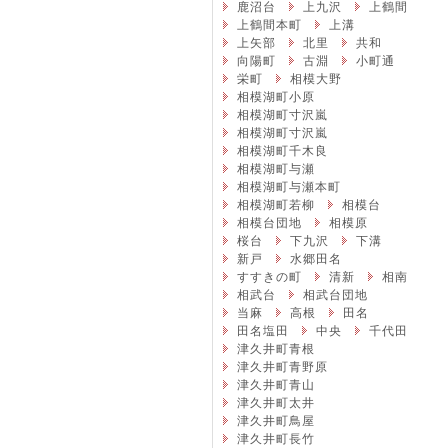
鹿沼台
上九沢
上鶴間
上鶴間本町
上溝
上矢部
北里
共和
向陽町
古淵
小町通
栄町
相模大野
相模湖町小原
相模湖町寸沢嵐
相模湖町寸沢嵐
相模湖町千木良
相模湖町与瀬
相模湖町与瀬本町
相模湖町若柳
相模台
相模台団地
相模原
桜台
下九沢
下溝
新戸
水郷田名
すすきの町
清新
相南
相武台
相武台団地
当麻
高根
田名
田名塩田
中央
千代田
津久井町青根
津久井町青野原
津久井町青山
津久井町太井
津久井町鳥屋
津久井町長竹