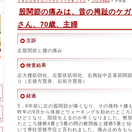
アキヒロカイロプラクティックオフィス
>
ブログ
> ＃骨盤
Blog
股関節の痛みは、昔の拇趾のケガ
さん、70歳、主婦
主訴
左股関節と腰の痛み
検査結果
左大腰筋弱化、左梨状筋弱化、右拇趾中足基節関
り（左後方寛骨、右前方寛骨）
経過
5，6年前に左の股関節が痛くなり、その後時々膝
昨年の9月から体操とウォーキングを始めたところ
ひどくなり、階段を上るのが辛くなりました。整
たところ腰椎4番と5番の間の椎間板と腰椎5番と
スタッフブログ
いて脊柱管狭窄症と言われました。痛み止めをも