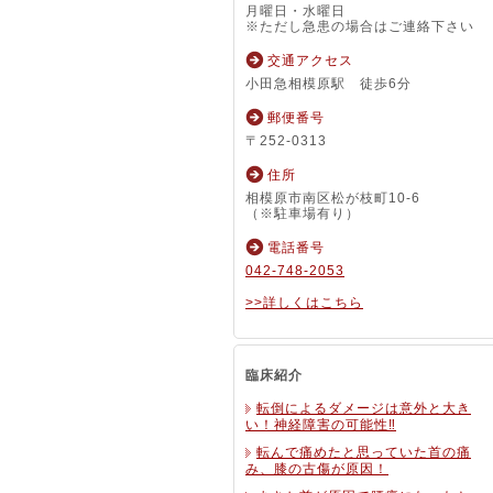
月曜日・水曜日
※ただし急患の場合はご連絡下さい
交通アクセス
小田急相模原駅 徒歩6分
郵便番号
〒252-0313
住所
相模原市南区松が枝町10-6
（※駐車場有り）
電話番号
042-748-2053
>>詳しくはこちら
臨床紹介
転倒によるダメージは意外と大き
い！神経障害の可能性‼
転んで痛めたと思っていた首の痛
み、膝の古傷が原因！