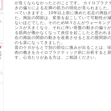
が良くならなかったとのことです。 カイロプラク
きの偏りによる左脚の筋力の弱化が見られました
べていきますと、10年以上前に痛めた右足の拇趾
た。拇趾の関節は、変形を起こしていて可動性が
の
ないほどでした。そのためM.Yさんがウォーキン
ンスが大きくなり、それに伴い骨盤の動きの偏り
る筋肉が働かなくなって炎症を起こしたと思われ
右の拇趾の関節の動きを改善させると左の股関節
のも楽になってきました。
昔のケガがもとで別の部位に痛みが出ることは、
ダ
れ
肉の働きをカイロプラクティック的に分析すると
習
す。心当たりがある方は、ご相談ください。
さ