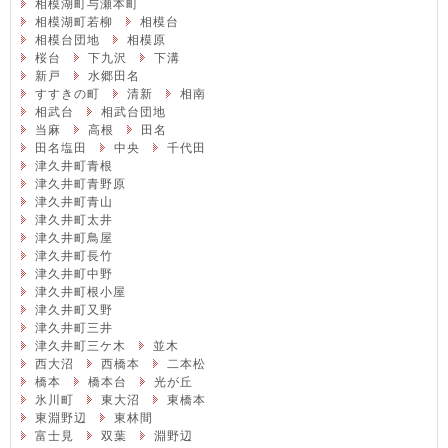
相模湖町与瀬本町
相模湖町若柳
相模台
相模台団地
相模原
桜台
下九沢
下溝
新戸
水郷田名
すすきの町
清新
相南
相武台
相武台団地
当麻
高根
田名
田名塩田
中央
千代田
津久井町青根
津久井町青野原
津久井町青山
津久井町太井
津久井町鳥屋
津久井町長竹
津久井町中野
津久井町根小屋
津久井町又野
津久井町三井
津久井町三ケ木
並木
西大沼
西橋本
二本松
橋本
橋本台
光が丘
氷川町
東大沼
東橋本
東淵野辺
東林間
富士見
双葉
淵野辺