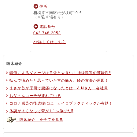
住所
相模原市南区松が枝町10-6
（※駐車場有り）
電話番号
042-748-2053
>>詳しくはこちら
臨床紹介
転倒によるダメージは意外と大きい！神経障害の可能性‼
転んで痛めたと思っていた首の痛み、膝の古傷が原因！
まさか首が原因で腰痛になったとは A.Nさん 会社員
お父さんコーチが疲れている
コロナ感染の後遺症には、カイロプラクティックが有効！
体調がよくなって背が1.1㎝伸びた⁉
「臨床紹介」を全てを見る