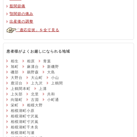
股関節痛
顎関節の痛み
出産後の調整
「適応症状」を全て見る
患者様がよくお越しになられる地域
相生
相原
青葉
旭町
麻溝台
新磯野
磯部
鵜野森
大島
大野台
大山町
小山
鹿沼台
上九沢
上鶴間
上鶴間本町
上溝
上矢部
北里
共和
向陽町
古淵
小町通
栄町
相模大野
相模湖町小原
相模湖町寸沢嵐
相模湖町寸沢嵐
相模湖町千木良
相模湖町与瀬