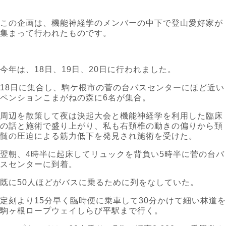
この企画は、機能神経学のメンバーの中下で登山愛好家が
集まって行われたものです。
今年は、18日、19日、20日に行われました。
18日に集合し、駒ケ根市の菅の台バスセンターにほど近い
ペンションこまがねの森に6名が集合。
周辺を散策して夜は決起大会と機能神経学を利用した臨床
の話と施術で盛り上がり、私も右頚椎の動きの偏りから頚
髄の圧迫による筋力低下を発見され施術を受けた。
翌朝、4時半に起床してリュックを背負い5時半に菅の台バ
スセンターに到着。
既に50人ほどがバスに乗るために列をなしていた。
定刻より15分早く臨時便に乗車して30分かけて細い林道を
駒ヶ根ロープウェイしらび平駅まで行く。