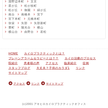
淵野辺本町
文京
星が丘
松が枝町
松が丘
御園
緑が丘
南台
南橋本
宮下
宮下本町
元橋本町
弥栄
矢部
矢部新町
豊町
陽光台
横山
横山台
由野台
若松
HOME
カイロプラクティックとは？
ブレーンアラームセラピーとは？？
カイロ治療のプロセス
院紹介
患者様の声
アクセス
臨床紹介
症例
スタッフブログ
大丈夫？子供のカラダ1
リンク
サイトマップ
アクセス
リンク
サイトマップ
(c)2001 アキヒロカイロプラクティックオフィス