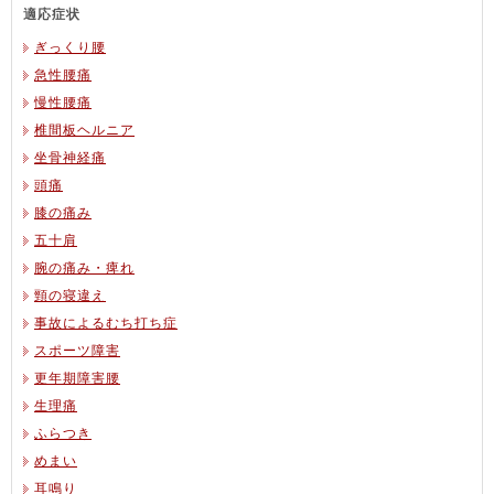
適応症状
ぎっくり腰
急性腰痛
慢性腰痛
椎間板ヘルニア
坐骨神経痛
頭痛
膝の痛み
五十肩
腕の痛み・痺れ
頸の寝違え
事故によるむち打ち症
スポーツ障害
更年期障害腰
生理痛
ふらつき
めまい
耳鳴り