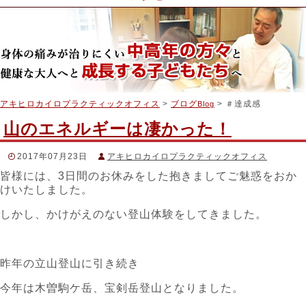
アキヒロカイロプラクティックオフィス
>
ブログ
> ＃達成感
Blog
山のエネルギーは凄かった！
2017年07月23日
アキヒロカイロプラクティックオフィス
皆様には、3日間のお休みをした抱きましてご魅惑をおか
スタッフブログ
けいたしました。
＃アキヒロカイロプラクティック
,
＃カイロプラクティック
,
＃
宝剣岳
,
＃木曽駒ケ岳
,
＃機能神経学
,
＃達成感
しかし、かけがえのない登山体験をしてきました。
昨年の立山登山に引き続き
今年は木曽駒ケ岳、宝剣岳登山となりました。