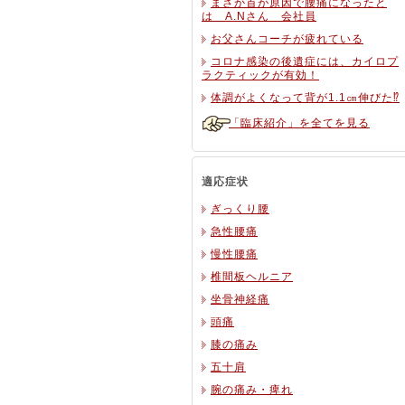
まさか首が原因で腰痛になったと
は A.Nさん 会社員
お父さんコーチが疲れている
コロナ感染の後遺症には、カイロプ
ラクティックが有効！
体調がよくなって背が1.1㎝伸びた⁉
「臨床紹介」を全てを見る
適応症状
ぎっくり腰
急性腰痛
慢性腰痛
椎間板ヘルニア
坐骨神経痛
頭痛
膝の痛み
五十肩
腕の痛み・痺れ