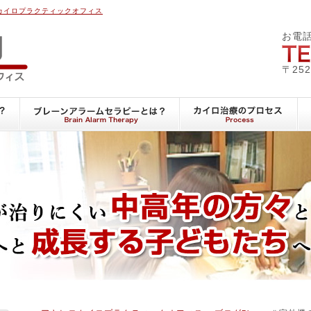
カイロプラクティックオフィス
アキヒロカイロプラクテ
お電
〒25