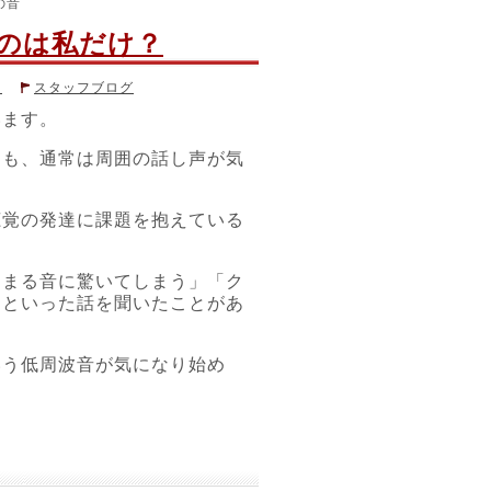
の音
のは私だけ？
ス
スタッフブログ
います。
過敏
,
＃自律神経失調
,
＃音がう
ても、通常は周囲の話し声が気
聴覚の発達に課題を抱えている
閉まる音に驚いてしまう」「ク
」といった話を聞いたことがあ
いう低周波音が気になり始め