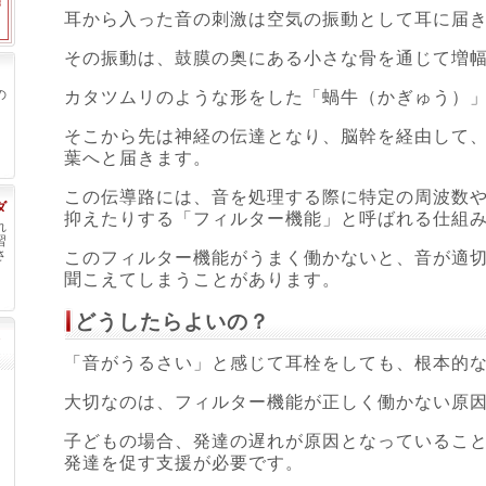
耳から入った音の刺激は空気の振動として耳に届
その振動は、鼓膜の奥にある小さな骨を通じて増
の
カタツムリのような形をした「蝸牛（かぎゅう）
そこから先は神経の伝達となり、脳幹を経由して
葉へと届きます。
この伝導路には、音を処理する際に特定の周波数
ダ
抑えたりする「フィルター機能」と呼ばれる仕組
れ
習
さ
このフィルター機能がうまく働かないと、音が適
聞こえてしまうことがあります。
どうしたらよいの？
「音がうるさい」と感じて耳栓をしても、根本的
大切なのは、フィルター機能が正しく働かない原
子どもの場合、発達の遅れが原因となっているこ
発達を促す支援が必要です。