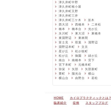
津久井町中野
津久井町根小屋
津久井町又野
津久井町三井
津久井町三ケ木
並木
西大沼
西橋本
二本松
橋本
橋本台
光が丘
氷川町
東大沼
東橋本
東淵野辺
東林間
富士見
双葉
淵野辺
淵野辺本町
文京
星が丘
松が枝町
松が丘
御園
緑が丘
南台
南橋本
宮下
宮下本町
元橋本町
弥栄
矢部
矢部新町
豊町
陽光台
横山
横山台
由野台
若松
HOME
カイロプラクティックとは
臨床紹介
症例
スタッフブログ