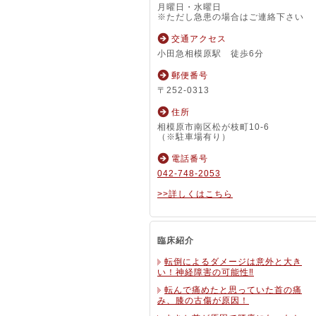
月曜日・水曜日
※ただし急患の場合はご連絡下さい
交通アクセス
小田急相模原駅 徒歩6分
郵便番号
〒252-0313
住所
相模原市南区松が枝町10-6
（※駐車場有り）
電話番号
042-748-2053
>>詳しくはこちら
臨床紹介
転倒によるダメージは意外と大き
い！神経障害の可能性‼
転んで痛めたと思っていた首の痛
み、膝の古傷が原因！