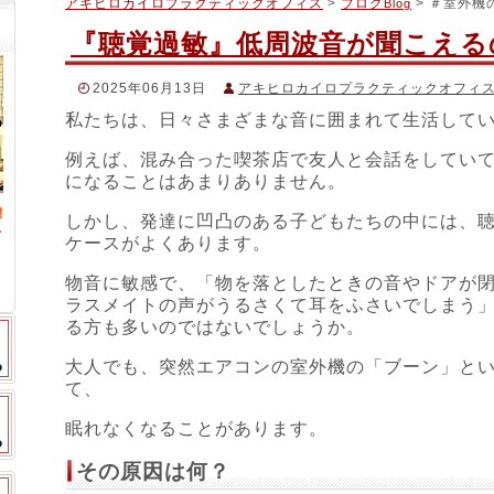
アキヒロカイロプラクティックオフィス
>
ブログ
> ＃室外機
Blog
『聴覚過敏』低周波音が聞こえる
2025年06月13日
アキヒロカイロプラクティックオフィ
私たちは、日々さまざまな音に囲まれて生活して
＃ストレス
,
＃低周波音
,
＃室外機の音
,
＃物音に敏感
,
＃聴覚
るさい
例えば、混み合った喫茶店で友人と会話をしてい
になることはあまりありません。
しかし、発達に凹凸のある子どもたちの中には、
ケースがよくあります。
物音に敏感で、「物を落としたときの音やドアが
ラスメイトの声がうるさくて耳をふさいでしまう
る方も多いのではないでしょうか。
大人でも、突然エアコンの室外機の「ブーン」と
て、
眠れなくなることがあります。
その原因は何？
スタッフブログ