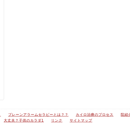
？
ブレーンアラームセラピーとは？？
カイロ治療のプロセス
院紹
大丈夫？子供のカラダ1
リンク
サイトマップ