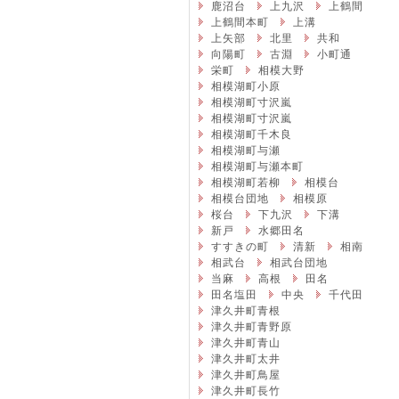
鹿沼台
上九沢
上鶴間
上鶴間本町
上溝
上矢部
北里
共和
向陽町
古淵
小町通
栄町
相模大野
相模湖町小原
相模湖町寸沢嵐
相模湖町寸沢嵐
相模湖町千木良
相模湖町与瀬
相模湖町与瀬本町
相模湖町若柳
相模台
相模台団地
相模原
桜台
下九沢
下溝
新戸
水郷田名
すすきの町
清新
相南
相武台
相武台団地
当麻
高根
田名
田名塩田
中央
千代田
津久井町青根
津久井町青野原
津久井町青山
津久井町太井
津久井町鳥屋
津久井町長竹