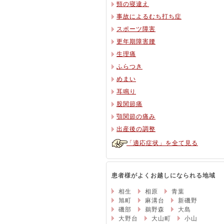
頸の寝違え
事故によるむち打ち症
スポーツ障害
更年期障害腰
生理痛
ふらつき
めまい
耳鳴り
股関節痛
顎関節の痛み
出産後の調整
「適応症状」を全て見る
患者様がよくお越しになられる地域
相生
相原
青葉
旭町
麻溝台
新磯野
磯部
鵜野森
大島
大野台
大山町
小山