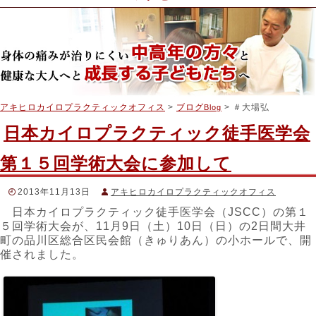
アキヒロカイロプラクティックオフィス
>
ブログ
> ＃大場弘
Blog
日本カイロプラクティック徒手医学会
第１５回学術大会に参加して
2013年11月13日
アキヒロカイロプラクティックオフィス
日本カイロプラクティック徒手医学会（JSCC）の第１
スタッフブログ
５回学術大会が、11月9日（土）10日（日）の2日間大井
＃アキヒロカイロプラクティック
,
＃カイロプラクティック
,
＃
町の品川区総合区民会館（きゅりあん）の小ホールで、開
カイロプラクティック神経学
,
＃伊藤彰洋
,
＃吉澤公二
,
＃大場
弘
,
＃山口創
,
＃山本義春
,
＃日本カイロプラクティック徒手医学
催されました。
会
,
＃機能神経学