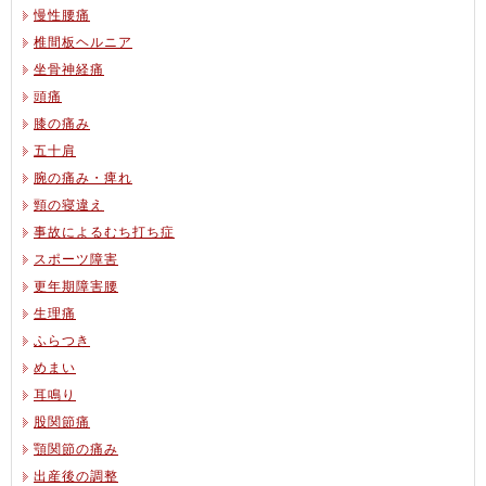
慢性腰痛
椎間板ヘルニア
坐骨神経痛
頭痛
膝の痛み
五十肩
腕の痛み・痺れ
頸の寝違え
事故によるむち打ち症
スポーツ障害
更年期障害腰
生理痛
ふらつき
めまい
耳鳴り
股関節痛
顎関節の痛み
出産後の調整