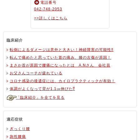
電話番号
042-748-2053
>>詳しくはこちら
臨床紹介
転倒によるダメージは意外と大きい！神経障害の可能性‼
転んで痛めたと思っていた首の痛み、膝の古傷が原因！
まさか首が原因で腰痛になったとは A.Nさん 会社員
お父さんコーチが疲れている
コロナ感染の後遺症には、カイロプラクティックが有効！
体調がよくなって背が1.1㎝伸びた⁉
「臨床紹介」を全てを見る
適応症状
ぎっくり腰
急性腰痛