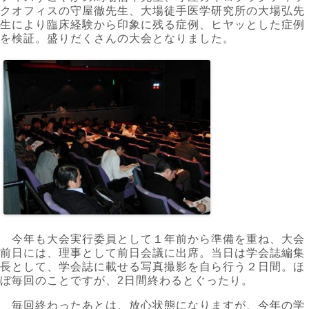
クオフィスの守屋徹先生、大場徒手医学研究所の大場弘先
生により臨床経験から印象に残る症例、ヒヤッとした症例
を検証。盛りだくさんの大会となりました。
今年も大会実行委員として１年前から準備を重ね、大会
前日には、理事として前日会議に出席。当日は学会誌編集
長として、学会誌に載せる写真撮影を自ら行う２日間。ほ
ぼ毎回のことですが、2日間終わるとぐったり。
毎回終わったあとは、放心状態になりますが、今年の学