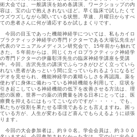
術大会では、一般講演を始め各講演、ワークショップの内
容は、宝の山で抱えきれないほど。早く臨床で試したくて
ウズウズしながら聞いている状態。早速、月曜日からすべ
ての患者さんに何が適応するか試しまくりです。
今回の目玉であった機能神経学については、私もカイロ
プラクティック神経学の専門ドクターである大場弘先生が
代表のマニュアルメディスン研究会で、15年前から触れて
きた。５年前からは、同じくカイロプラクティック神経学
の専門ドクターの伊藤彰洋先生の臨床神経学講座を受講
中。今回、吉沢先生の講演でふらつきがひどく立っていら
れない患者があっという間に立っていられるようになるビ
デオを見せられ、機能神経学の素晴らしさを再認識。薬を
使わずに身体に備わっている神経機能を利用して、症状を
引き起こしている神経機能の低下を改善させる方法は、理
想の医療。世界一の薬の消費量を誇る日本にとっては、医
療費を抑えるにはもってこいなのですが・・・・。でも、
私たちが役割を果たせる環境であるとも言えますね。困っ
ている方が、人生が変わるほど喜んでもらえるように頑張
ります。
今回の大会参加者は、約９０名。学会会員は、約３００
名いますが、今回参加されなかった方は、宝の山に出会え