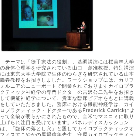
テーマは「徒手療法の役割」、基調講演には桜美林大学
の身体心理学を研究されている山口 創准教授、特別講演
には東京大学大学院で生体のゆらぎを研究されている山本
義春教授をお招きしました。ワークショップには、カリフ
ォルニアのニューポートで開業されておりますカイロプラ
クティック神経学の専門ドクターの吉沢公二先生をお招き
して機能神経学について、貴重な臨床ビデオをもとに講義
をしていただきました。臨床における機能神経学は、カイ
ロプラクティック・ドクターであるFrederick Carrickによ
って全貌が明らかにされたもので、全米でマスコミに取り
上げられ注目を受けています。パネルディスカッション
は、「臨床の落とし穴」と題してカイロプラクティックオ
フィスすこやかの馬場信年先生、守屋カイロプラクティッ