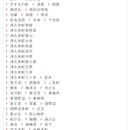
すすきの町
清新
相南
相武台
相武台団地
当麻
高根
田名
田名塩田
中央
千代田
津久井町青根
津久井町青野原
津久井町青山
津久井町太井
津久井町鳥屋
津久井町長竹
津久井町中野
津久井町根小屋
津久井町又野
津久井町三井
津久井町三ケ木
並木
西大沼
西橋本
二本松
橋本
橋本台
光が丘
氷川町
東大沼
東橋本
東淵野辺
東林間
富士見
双葉
淵野辺
淵野辺本町
文京
星が丘
松が枝町
松が丘
御園
緑が丘
南台
南橋本
宮下
宮下本町
元橋本町