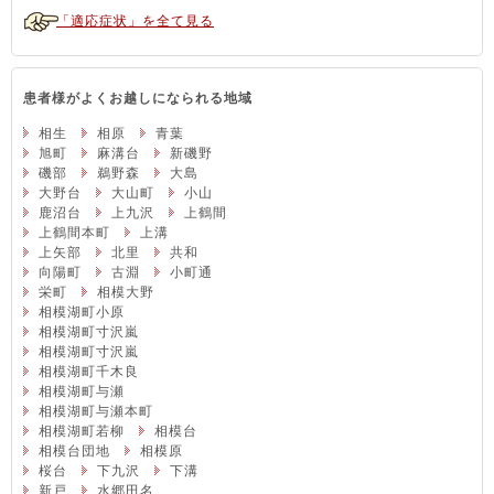
「適応症状」を全て見る
患者様がよくお越しになられる地域
相生
相原
青葉
旭町
麻溝台
新磯野
磯部
鵜野森
大島
大野台
大山町
小山
鹿沼台
上九沢
上鶴間
上鶴間本町
上溝
上矢部
北里
共和
向陽町
古淵
小町通
栄町
相模大野
相模湖町小原
相模湖町寸沢嵐
相模湖町寸沢嵐
相模湖町千木良
相模湖町与瀬
相模湖町与瀬本町
相模湖町若柳
相模台
相模台団地
相模原
桜台
下九沢
下溝
新戸
水郷田名