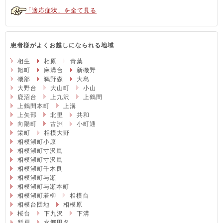
「適応症状」を全て見る
患者様がよくお越しになられる地域
相生
相原
青葉
旭町
麻溝台
新磯野
磯部
鵜野森
大島
大野台
大山町
小山
鹿沼台
上九沢
上鶴間
上鶴間本町
上溝
上矢部
北里
共和
向陽町
古淵
小町通
栄町
相模大野
相模湖町小原
相模湖町寸沢嵐
相模湖町寸沢嵐
相模湖町千木良
相模湖町与瀬
相模湖町与瀬本町
相模湖町若柳
相模台
相模台団地
相模原
桜台
下九沢
下溝
新戸
水郷田名