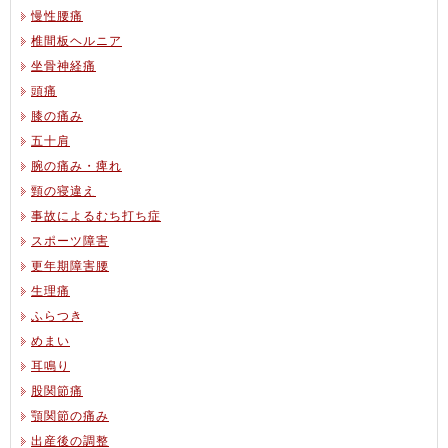
慢性腰痛
椎間板ヘルニア
坐骨神経痛
頭痛
膝の痛み
五十肩
腕の痛み・痺れ
頸の寝違え
事故によるむち打ち症
スポーツ障害
更年期障害腰
生理痛
ふらつき
めまい
耳鳴り
股関節痛
顎関節の痛み
出産後の調整