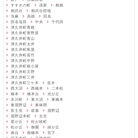
すすきの町
清新
相南
相武台
相武台団地
当麻
高根
田名
田名塩田
中央
千代田
津久井町青根
津久井町青野原
津久井町青山
津久井町太井
津久井町鳥屋
津久井町長竹
津久井町中野
津久井町根小屋
津久井町又野
津久井町三井
津久井町三ケ木
並木
西大沼
西橋本
二本松
橋本
橋本台
光が丘
氷川町
東大沼
東橋本
東淵野辺
東林間
富士見
双葉
淵野辺
淵野辺本町
文京
星が丘
松が枝町
松が丘
御園
緑が丘
南台
南橋本
宮下