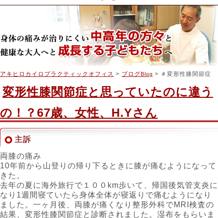
アキヒロカイロプラクティックオフィス
>
ブログ
> ＃変形性膝関節症
Blog
変形性膝関節症と思っていたのに違う
の！？67歳、女性、H.Yさん
主訴
両膝の痛み
10年前から山登りの帰り下るときに膝が痛むようになって
きた。
去年の夏に海外旅行で１００km歩いて、帰国後気管支炎に
なり1週間寝ていたら身体全体が寝返りで痛むようになり
ました。一ヶ月後、両膝が痛くなり整形外科でMRI検査の
結果、変形性膝関節症と診断されました。湿布をもらいま