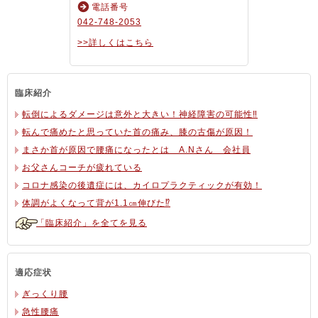
電話番号
042-748-2053
>>詳しくはこちら
臨床紹介
転倒によるダメージは意外と大きい！神経障害の可能性‼
転んで痛めたと思っていた首の痛み、膝の古傷が原因！
まさか首が原因で腰痛になったとは A.Nさん 会社員
お父さんコーチが疲れている
コロナ感染の後遺症には、カイロプラクティックが有効！
体調がよくなって背が1.1㎝伸びた⁉
「臨床紹介」を全てを見る
適応症状
ぎっくり腰
急性腰痛