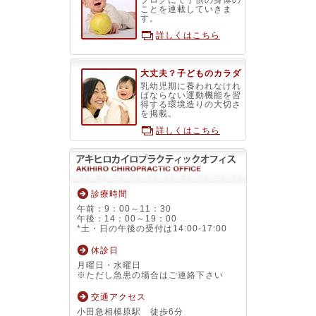
ブログにて子供の身体の
ことを連載していきま
す。
詳しくはこちら
大丈夫？子どものカラダ
乳幼児期に養われなけれ
ばならない運動機能を習
得する環境造りの大切さ
を掲載。
詳しくはこちら
診療時間
午前：9：00～11：30
午後：14：00～19：00
*土・日の午後の受付は14:00-17:00
休診日
月曜日・水曜日
※ただし急患の場合はご連絡下さい
交通アクセス
小田急相模原駅 徒歩6分