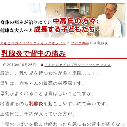
アキヒロカイロプラクティックオフィス
>
ブログ
> ＃乳腺炎
Blog
乳腺炎で背中の痛み
2013年10月25日
アキヒロカイロプラクティックオフィス
最近、、乳幼児を持つ女性が多く来院します。
スタッフブログ
＃アキヒロカイロプラクティック
,
＃カイロプラクティック
,
＃
母乳は、赤ちゃんの最高の栄養源です。
リンパ循環
,
＃乳房のしこり
,
＃乳腺炎
,
＃機能神経学
,
＃肋間神
経
,
＃背中の痛み
母乳がよく出ることは喜ばしいことですが、
出過ぎるのも
乳腺炎
を起こしやすいので辛いです。
土曜日に、予約が入っていた方が、
「朝おっぱいを飲ませ終わったら急に右の背中が痛くなっ