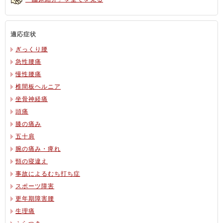
適応症状
ぎっくり腰
急性腰痛
慢性腰痛
椎間板ヘルニア
坐骨神経痛
頭痛
膝の痛み
五十肩
腕の痛み・痺れ
頸の寝違え
事故によるむち打ち症
スポーツ障害
更年期障害腰
生理痛