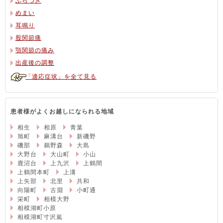
ふらつき
めまい
耳鳴り
股関節痛
顎関節の痛み
出産後の調整
「適応症状」を全て見る
患者様がよくお越しになられる地域
相生
相原
青葉
旭町
麻溝台
新磯野
磯部
鵜野森
大島
大野台
大山町
小山
鹿沼台
上九沢
上鶴間
上鶴間本町
上溝
上矢部
北里
共和
向陽町
古淵
小町通
栄町
相模大野
相模湖町小原
相模湖町寸沢嵐