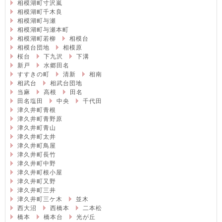
相模湖町寸沢嵐
相模湖町千木良
相模湖町与瀬
相模湖町与瀬本町
相模湖町若柳
相模台
相模台団地
相模原
桜台
下九沢
下溝
新戸
水郷田名
すすきの町
清新
相南
相武台
相武台団地
当麻
高根
田名
田名塩田
中央
千代田
津久井町青根
津久井町青野原
津久井町青山
津久井町太井
津久井町鳥屋
津久井町長竹
津久井町中野
津久井町根小屋
津久井町又野
津久井町三井
津久井町三ケ木
並木
西大沼
西橋本
二本松
橋本
橋本台
光が丘