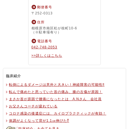
郵便番号
〒252-0313
住所
相模原市南区松が枝町10-6
（※駐車場有り）
電話番号
042-748-2053
>>詳しくはこちら
臨床紹介
転倒によるダメージは意外と大きい！神経障害の可能性‼
転んで痛めたと思っていた首の痛み、膝の古傷が原因！
まさか首が原因で腰痛になったとは A.Nさん 会社員
お父さんコーチが疲れている
コロナ感染の後遺症には、カイロプラクティックが有効！
体調がよくなって背が1.1㎝伸びた⁉
「臨床紹介」を全てを見る