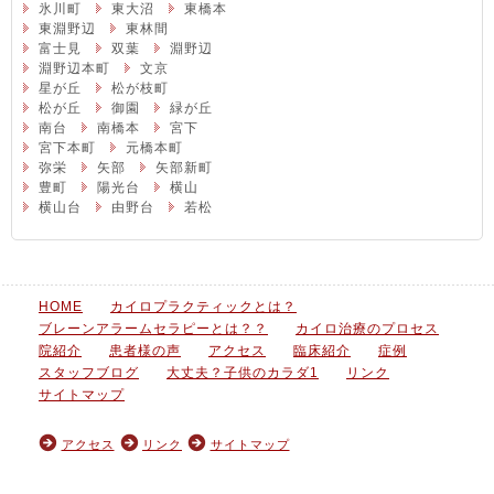
氷川町
東大沼
東橋本
東淵野辺
東林間
富士見
双葉
淵野辺
淵野辺本町
文京
星が丘
松が枝町
松が丘
御園
緑が丘
南台
南橋本
宮下
宮下本町
元橋本町
弥栄
矢部
矢部新町
豊町
陽光台
横山
横山台
由野台
若松
HOME
カイロプラクティックとは？
ブレーンアラームセラピーとは？？
カイロ治療のプロセス
院紹介
患者様の声
アクセス
臨床紹介
症例
スタッフブログ
大丈夫？子供のカラダ1
リンク
サイトマップ
アクセス
リンク
サイトマップ