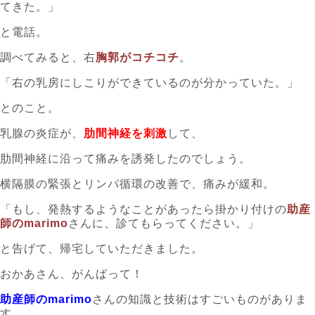
てきた。」
と電話。
調べてみると、右
胸郭がコチコチ
。
「右の乳房にしこりができているのが分かっていた。」
とのこと。
乳腺の炎症が、
肋間神経を刺激
して、
肋間神経に沿って痛みを誘発したのでしょう。
横隔膜の緊張とリンパ循環の改善で、痛みが緩和。
「もし、発熱するようなことがあったら掛かり付けの
助産
師のmarimo
さんに、診てもらってください。」
と告げて、帰宅していただきました。
おかあさん、がんばって！
助産師のmarimo
さんの知識と技術はすごいものがありま
す。